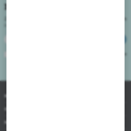
newslettera
Zapisz się do newslettera na naszym sklepie internetowym
i
otrzymuj informacje o nowościach i promocjach.
ZAPISZ SIĘ
Wyrażam zgodę na otrzymywanie drogą elektroniczną na wskazany przeze
mnie adres e-mail informacji dotyczących usług świadczonych przez
Administratora. Zgoda może zostać cofnięta w każdym czasie.
Polityka
prywatności
*
INFORMACJE
OBSŁUGA KLIENTA
MOJE KONTO