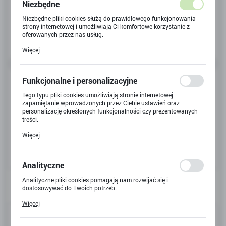
Niezbędne
Niezbędne pliki cookies służą do prawidłowego funkcjonowania
strony internetowej i umożliwiają Ci komfortowe korzystanie z
oferowanych przez nas usług.
Pliki cookies odpowiadają na podejmowane przez Ciebie działania
Więcej
w celu m.in. dostosowania Twoich ustawień preferencji
prywatności, logowania czy wypełniania formularzy. Dzięki plikom
cookies strona, z której korzystasz, może działać bez zakłóceń.
Funkcjonalne i personalizacyjne
Tego typu pliki cookies umożliwiają stronie internetowej
zapamiętanie wprowadzonych przez Ciebie ustawień oraz
personalizację określonych funkcjonalności czy prezentowanych
treści.
Dzięki tym plikom cookies możemy zapewnić Ci większy komfort
Więcej
korzystania z funkcjonalności naszej strony poprzez dopasowanie
jej do Twoich indywidualnych preferencji. Wyrażenie zgody na
funkcjonalne i personalizacyjne pliki cookies gwarantuje
dostępność większej ilości funkcji na stronie.
Analityczne
Analityczne pliki cookies pomagają nam rozwijać się i
dostosowywać do Twoich potrzeb.
Cookies analityczne pozwalają na uzyskanie informacji w zakresie
Więcej
wykorzystywania witryny internetowej, miejsca oraz częstotliwości,
Kod produktu:
77243
z jaką odwiedzane są nasze serwisy www. Dane pozwalają nam na
ocenę naszych serwisów internetowych pod względem ich