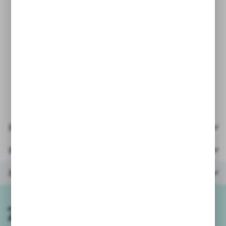
cm szerokości
PARAMETRY:
* ilość klocków: 251
* wiek: 18+
* opakowanie: 26x14x4,5 cm
Pliki do pobrania
Parametry
Inne z kategorii
Zapisz się do