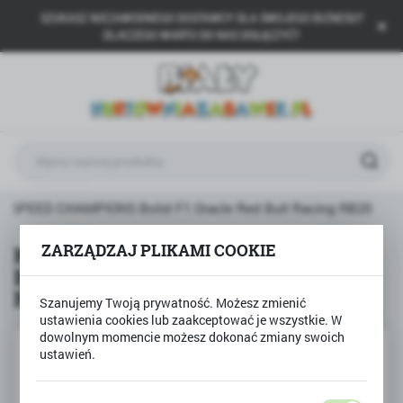
SZUKASZ NIEZAWODNEGO DOSTAWCY DLA SWOJEGO BIZNESU?
USTAWIENIA REGIONALNE
DLACZEGO WARTO DO NAS DOŁĄCZYĆ?
Lokalizacja
Polska
Język
polski
Waluta
go SPEED CHAMPIONS Bolid F1 Oracle Red Bull Racing RB20
Polski złoty (PLN)
ZARZĄDZAJ PLIKAMI COOKIE
Klocki Lego SPEED CHAMPIONS
Bolid F1 Oracle Red Bull Racing
ZAPISZ
RB20
Szanujemy Twoją prywatność. Możesz zmienić
ustawienia cookies lub zaakceptować je wszystkie. W
dowolnym momencie możesz dokonać zmiany swoich
ustawień.