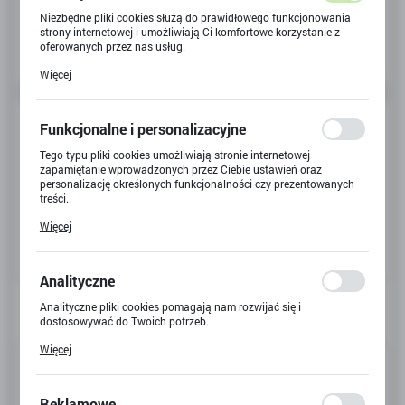
Niezbędne pliki cookies służą do prawidłowego funkcjonowania
strony internetowej i umożliwiają Ci komfortowe korzystanie z
oferowanych przez nas usług.
Pliki cookies odpowiadają na podejmowane przez Ciebie działania
Więcej
w celu m.in. dostosowania Twoich ustawień preferencji
prywatności, logowania czy wypełniania formularzy. Dzięki plikom
cookies strona, z której korzystasz, może działać bez zakłóceń.
Funkcjonalne i personalizacyjne
Tego typu pliki cookies umożliwiają stronie internetowej
zapamiętanie wprowadzonych przez Ciebie ustawień oraz
personalizację określonych funkcjonalności czy prezentowanych
treści.
Dzięki tym plikom cookies możemy zapewnić Ci większy komfort
Więcej
korzystania z funkcjonalności naszej strony poprzez dopasowanie
jej do Twoich indywidualnych preferencji. Wyrażenie zgody na
funkcjonalne i personalizacyjne pliki cookies gwarantuje
dostępność większej ilości funkcji na stronie.
Analityczne
Analityczne pliki cookies pomagają nam rozwijać się i
dostosowywać do Twoich potrzeb.
Cookies analityczne pozwalają na uzyskanie informacji w zakresie
Więcej
wykorzystywania witryny internetowej, miejsca oraz częstotliwości,
Kod produktu:
T-2660
z jaką odwiedzane są nasze serwisy www. Dane pozwalają nam na
ocenę naszych serwisów internetowych pod względem ich
Kod EAN:
4893993280247
popularności wśród użytkowników. Zgromadzone informacje są
Reklamowe