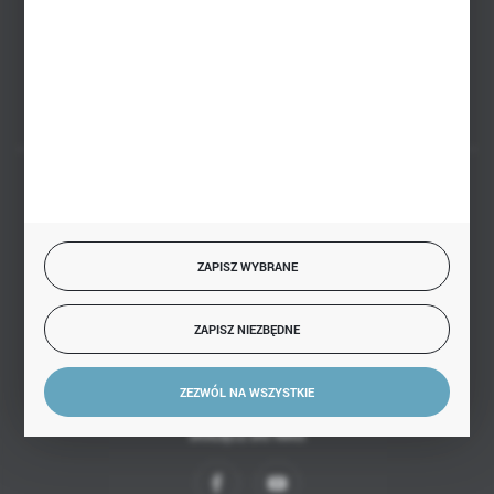
Białystok, ul. Handlowa 13
FORMULARZ KONTAKTOWY
BEZPIECZNE PŁATNOŚCI
ZAPISZ WYBRANE
SZYBKA DOSTAWA
ZAPISZ NIEZBĘDNE
ZEZWÓL NA WSZYSTKIE
DOŁĄCZ DO NAS