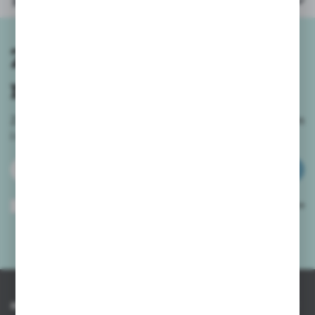
Inne z kategorii
Zapisz się do
newslettera
Zapisz się do newslettera na naszym sklepie internetowym
i
otrzymuj informacje o nowościach i promocjach.
ZAPISZ SIĘ
Wyrażam zgodę na otrzymywanie drogą elektroniczną na wskazany przeze
mnie adres e-mail informacji dotyczących usług świadczonych przez
Administratora. Zgoda może zostać cofnięta w każdym czasie.
Polityka
prywatności
*
INFORMACJE