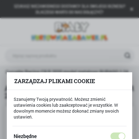
SZUKASZ NIEZAWODNEGO DOSTAWCY DLA SWOJEGO BIZNESU?
USTAWIENIA REGIONALNE
DLACZEGO WARTO DO NAS DOŁĄCZYĆ?
Lokalizacja
Polska
Język
polski
Waluta
let Corvette Racing C8.R 2020 model metalowy BURAGO 1:24
Polski złoty (PLN)
ZARZĄDZAJ PLIKAMI COOKIE
Auto Chevrolet Corvette Racing C8.R
2020 model metalowy BURAGO 1:24
ZAPISZ
Szanujemy Twoją prywatność. Możesz zmienić
ustawienia cookies lub zaakceptować je wszystkie. W
dowolnym momencie możesz dokonać zmiany swoich
ustawień.
Niezbędne