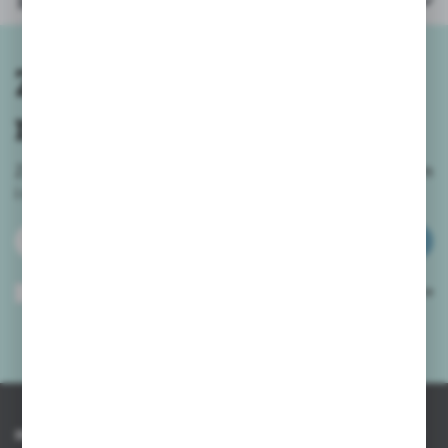
Inne z kategorii
Zapisz się do
newslettera
Zapisz się do newslettera na naszym sklepie internetowym
i
otrzymuj informacje o nowościach i promocjach.
ZAPISZ SIĘ
Wyrażam zgodę na otrzymywanie drogą elektroniczną na wskazany przeze
mnie adres e-mail informacji dotyczących usług świadczonych przez
Administratora. Zgoda może zostać cofnięta w każdym czasie.
Polityka
prywatności
*
INFORMACJE