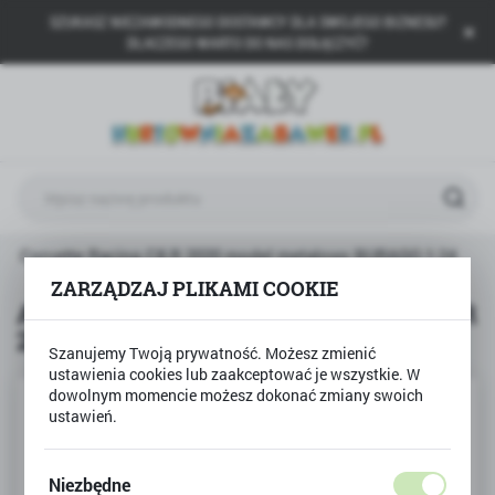
SZUKASZ NIEZAWODNEGO DOSTAWCY DLA SWOJEGO BIZNESU?
USTAWIENIA REGIONALNE
DLACZEGO WARTO DO NAS DOŁĄCZYĆ?
Lokalizacja
Polska
Język
polski
Waluta
let Corvette Racing C8.R 2020 model metalowy BURAGO 1:24
Polski złoty (PLN)
ZARZĄDZAJ PLIKAMI COOKIE
Auto Chevrolet Corvette Racing C8.R
2020 model metalowy BURAGO 1:24
ZAPISZ
Szanujemy Twoją prywatność. Możesz zmienić
ustawienia cookies lub zaakceptować je wszystkie. W
dowolnym momencie możesz dokonać zmiany swoich
ustawień.
Niezbędne