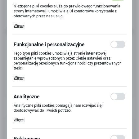
Niezbędne pliki cookies służą do prawidłowego funkcjonowania
strony internetowej i umożliwiają Ci komfortowe korzystanie z
oferowanych przez nas usług.
Pliki cookies odpowiadają na podejmowane przez Ciebie działania
Więcej
w celu m.in. dostosowania Twoich ustawień preferencji
prywatności, logowania czy wypełniania formularzy. Dzięki plikom
cookies strona, z której korzystasz, może działać bez zakłóceń.
Funkcjonalne i personalizacyjne
Tego typu pliki cookies umożliwiają stronie internetowej
zapamiętanie wprowadzonych przez Ciebie ustawień oraz
personalizację określonych funkcjonalności czy prezentowanych
treści.
Dzięki tym plikom cookies możemy zapewnić Ci większy komfort
Więcej
korzystania z funkcjonalności naszej strony poprzez dopasowanie
jej do Twoich indywidualnych preferencji. Wyrażenie zgody na
funkcjonalne i personalizacyjne pliki cookies gwarantuje
dostępność większej ilości funkcji na stronie.
Analityczne
Analityczne pliki cookies pomagają nam rozwijać się i
dostosowywać do Twoich potrzeb.
Cookies analityczne pozwalają na uzyskanie informacji w zakresie
Więcej
wykorzystywania witryny internetowej, miejsca oraz częstotliwości,
Kod produktu:
T-2660
z jaką odwiedzane są nasze serwisy www. Dane pozwalają nam na
ocenę naszych serwisów internetowych pod względem ich
Kod EAN:
4893993280247
popularności wśród użytkowników. Zgromadzone informacje są
Reklamowe