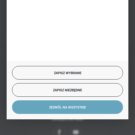
Białystok, ul. Handlowa 13
FORMULARZ KONTAKTOWY
BEZPIECZNE PŁATNOŚCI
ZAPISZ WYBRANE
SZYBKA DOSTAWA
ZAPISZ NIEZBĘDNE
ZEZWÓL NA WSZYSTKIE
DOŁĄCZ DO NAS