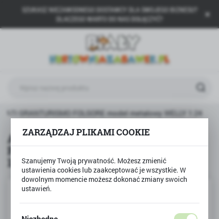
SZUKASZ NIEZAWODNEGO DOSTAWCY DLA SWOJEGO BIZNESU?
USTAWIENIA REGIONALNE
DLACZEGO WARTO DO NAS DOŁĄCZYĆ?
Lokalizacja
Polska
Język
polski
Waluta
RATI GRANTURISMO FOLGORE model metalowy WELLY 1:24
Polski złoty (PLN)
ZARZĄDZAJ PLIKAMI COOKIE
Auto MASERATI GRANTURISMO
FOLGORE model metalowy WELLY
ZAPISZ
1:24
Szanujemy Twoją prywatność. Możesz zmienić
ustawienia cookies lub zaakceptować je wszystkie. W
dowolnym momencie możesz dokonać zmiany swoich
ustawień.
Niezbędne