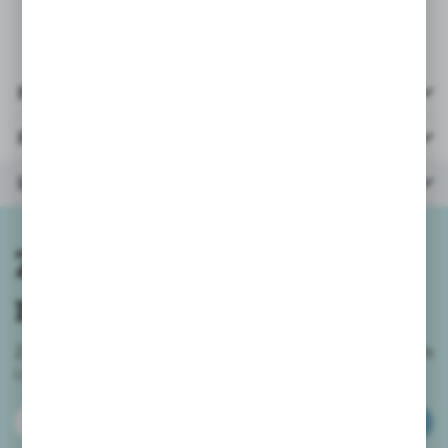
Pliki do pobrania
Parametry
Inne z kategorii
Zapisz się do
newslettera
Zapisz się do newslettera na naszym sklepie internetowym
i
otrzymuj informacje o nowościach i promocjach.
ZAPISZ SIĘ