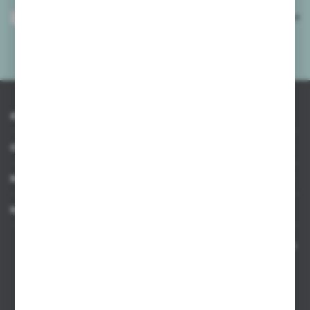
Wyrażam zgodę na otrzymywanie drogą elektroniczną na wskazany przeze
mnie adres e-mail informacji dotyczących usług świadczonych przez
Administratora. Zgoda może zostać cofnięta w każdym czasie.
Polityka
prywatności
*
INFORMACJE
OBSŁUGA KLIENTA
MOJE KONTO
MASZ PYTANIE
Kontakt telefoniczny 8:00-17:00 w dni robocze oraz 8:00-14:00
w soboty
Dział sprzedaży internetowej
+48 533 677 055