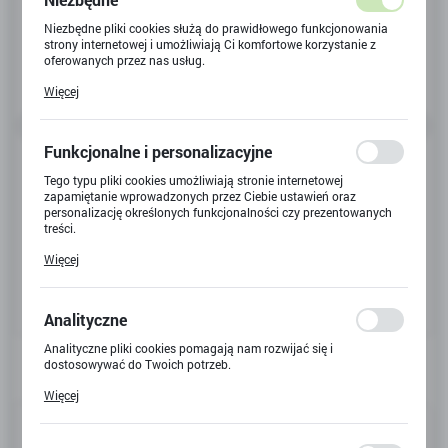
Niezbędne pliki cookies służą do prawidłowego funkcjonowania
strony internetowej i umożliwiają Ci komfortowe korzystanie z
oferowanych przez nas usług.
Pliki cookies odpowiadają na podejmowane przez Ciebie działania
Więcej
w celu m.in. dostosowania Twoich ustawień preferencji
prywatności, logowania czy wypełniania formularzy. Dzięki plikom
cookies strona, z której korzystasz, może działać bez zakłóceń.
Funkcjonalne i personalizacyjne
Tego typu pliki cookies umożliwiają stronie internetowej
zapamiętanie wprowadzonych przez Ciebie ustawień oraz
personalizację określonych funkcjonalności czy prezentowanych
treści.
Dzięki tym plikom cookies możemy zapewnić Ci większy komfort
Więcej
korzystania z funkcjonalności naszej strony poprzez dopasowanie
jej do Twoich indywidualnych preferencji. Wyrażenie zgody na
funkcjonalne i personalizacyjne pliki cookies gwarantuje
dostępność większej ilości funkcji na stronie.
Analityczne
Analityczne pliki cookies pomagają nam rozwijać się i
dostosowywać do Twoich potrzeb.
Cookies analityczne pozwalają na uzyskanie informacji w zakresie
Więcej
wykorzystywania witryny internetowej, miejsca oraz częstotliwości,
z jaką odwiedzane są nasze serwisy www. Dane pozwalają nam na
Kod produktu:
24125W
ocenę naszych serwisów internetowych pod względem ich