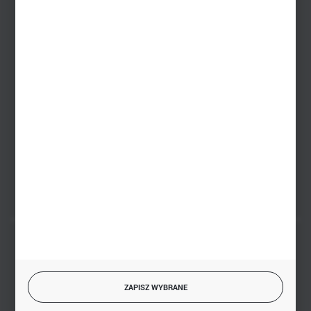
Dział sprzedaży stacjonarnej
+48 745 57 35
Zakupy hurtowe
+48 793 612 067
sklep@hurtowniazabawek.pl
PHU BIAŁY
Białystok, ul. Handlowa 13
FORMULARZ KONTAKTOWY
BEZPIECZNE PŁATNOŚCI
ZAPISZ WYBRANE