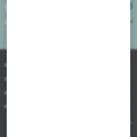
ZAPISZ SIĘ
Wyrażam zgodę na otrzymywanie drogą elektroniczną na wskazany przeze
mnie adres e-mail informacji dotyczących usług świadczonych przez
Administratora. Zgoda może zostać cofnięta w każdym czasie.
Polityka
prywatności
*
INFORMACJE
OBSŁUGA KLIENTA
MOJE KONTO
MASZ PYTANIE
Kontakt telefoniczny 8:00-17:00 w dni robocze oraz 8:00-14:00
w soboty