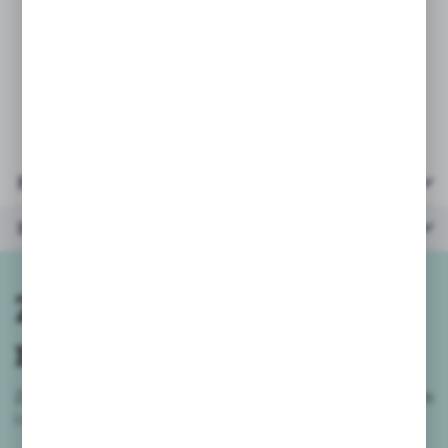
* błyszczyk 4szt
* paletka z cieniami
* opakowanie wielkość: 17,5x17x3cm
* wiek: 6+
Parametry
Inne z kategorii
Zapisz się do
newslettera
Zapisz się do newslettera na naszym sklepie internetowym
i
otrzymuj informacje o nowościach i promocjach.