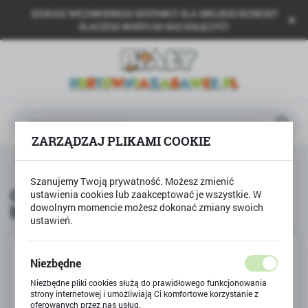
SZUKASZ NIEZAWODNEGO DOSTAWCY DLA SWOJEGO BIZNESU?
USTAWIENIA REGIONALNE
DLACZEGO WARTO DO NAS DOŁĄCZYĆ?
Lokalizacja
Polska
Język
polski
ZARZĄDZAJ PLIKAMI COOKIE
Waluta
a
CREATE it!
CREATE it zestaw do makijażu brokat
Polski złoty (PLN)
Szanujemy Twoją prywatność. Możesz zmienić
CREATE it zestaw do makijażu
ustawienia cookies lub zaakceptować je wszystkie. W
brokat
dowolnym momencie możesz dokonać zmiany swoich
ZAPISZ
ustawień.
Niezbędne
Niezbędne pliki cookies służą do prawidłowego funkcjonowania
strony internetowej i umożliwiają Ci komfortowe korzystanie z
oferowanych przez nas usług.