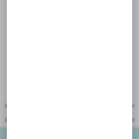
system obsługi zamówień, od razu
przy zakupie prosimy o podanie
koloru/wzoru, który Państwo wybrali
w wiadomości do zamówienia.
Podanie takich danych w osobnej
wiadomości nie gwarantuje wysyłki
wybranego koloru/wzoru.
Przy zamówieniach powyżej 3szt
wysyłamy mix kolorów/wzorów.
Pliki do pobrania
Parametry