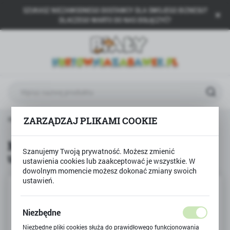
SZUKASZ NIEZAWODNEGO DOSTAWCY DLA SWOJEGO BIZNESU?
USTAWIENIA REGIONALNE
DLACZEGO WARTO DO NAS DOŁĄCZYĆ?
Lokalizacja
Polska
Język
polski
Waluta
czna układanka wąż 48el - układanka logiczna SUPER CENA
ZARZĄDZAJ PLIKAMI COOKIE
Polski złoty (PLN)
Magiczna układanka wąż 48el -
Szanujemy Twoją prywatność. Możesz zmienić
układanka logiczna SUPER CENA
ZAPISZ
ustawienia cookies lub zaakceptować je wszystkie. W
dowolnym momencie możesz dokonać zmiany swoich
ustawień.
Niezbędne
Niezbędne pliki cookies służą do prawidłowego funkcjonowania