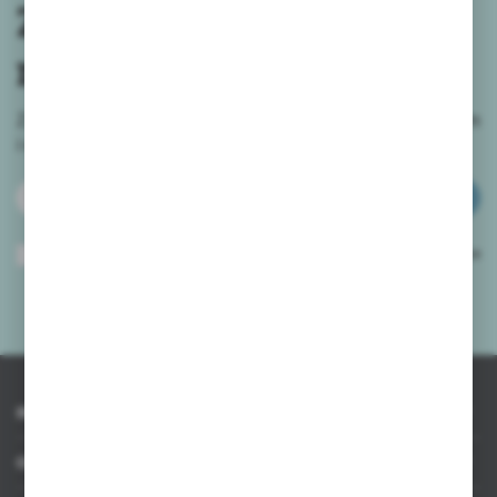
Zapisz się do
newslettera
Zapisz się do newslettera na naszym sklepie internetowym
i
otrzymuj informacje o nowościach i promocjach.
ZAPISZ SIĘ
Wyrażam zgodę na otrzymywanie drogą elektroniczną na wskazany przeze
mnie adres e-mail informacji dotyczących usług świadczonych przez
Administratora. Zgoda może zostać cofnięta w każdym czasie.
Polityka
prywatności
*
INFORMACJE
OBSŁUGA KLIENTA