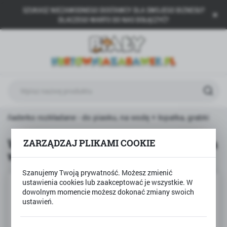
SZUKASZ NIEZAWODNEGO DOSTAWCY DLA SWOJEGO BIZNESU?
USTAWIENIA REGIONALNE
DLACZEGO WARTO DO NAS DOŁĄCZYĆ?
Lokalizacja
Polska
Język
polski
Waluta
Wiaderko rozkładane - do piasku, na wodę + łopatka, grabki
Polski złoty (PLN)
Wiaderko rozkładane - do piasku, na
ZARZĄDZAJ PLIKAMI COOKIE
wodę + łopatka, grabki
ZAPISZ
Szanujemy Twoją prywatność. Możesz zmienić
ustawienia cookies lub zaakceptować je wszystkie. W
dowolnym momencie możesz dokonać zmiany swoich
ustawień.