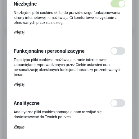
Niezbędne
Niezbędne pliki cookies służą do prawidłowego funkcjonowania
strony internetowej i umożliwiają Ci komfortowe korzystanie z
oferowanych przez nas usług.
Pliki cookies odpowiadają na podejmowane przez Ciebie działania
Więcej
w celu m.in. dostosowania Twoich ustawień preferencji
prywatności, logowania czy wypełniania formularzy. Dzięki plikom
cookies strona, z której korzystasz, może działać bez zakłóceń.
Funkcjonalne i personalizacyjne
Tego typu pliki cookies umożliwiają stronie internetowej
zapamiętanie wprowadzonych przez Ciebie ustawień oraz
personalizację określonych funkcjonalności czy prezentowanych
treści.
Dzięki tym plikom cookies możemy zapewnić Ci większy komfort
Więcej
korzystania z funkcjonalności naszej strony poprzez dopasowanie
jej do Twoich indywidualnych preferencji. Wyrażenie zgody na
funkcjonalne i personalizacyjne pliki cookies gwarantuje
dostępność większej ilości funkcji na stronie.
Analityczne
Analityczne pliki cookies pomagają nam rozwijać się i
dostosowywać do Twoich potrzeb.
Kod produktu:
Y-5223
Cookies analityczne pozwalają na uzyskanie informacji w zakresie
Więcej
wykorzystywania witryny internetowej, miejsca oraz częstotliwości,
z jaką odwiedzane są nasze serwisy www. Dane pozwalają nam na
Kod EAN:
5901924055938
ocenę naszych serwisów internetowych pod względem ich