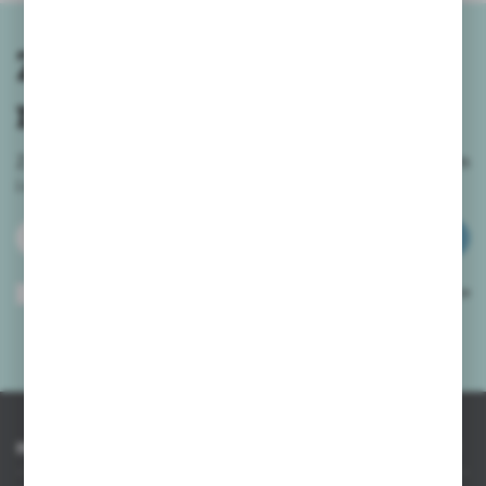
Zapisz się do
newslettera
Zapisz się do newslettera na naszym sklepie internetowym
i
otrzymuj informacje o nowościach i promocjach.
ZAPISZ SIĘ
Wyrażam zgodę na otrzymywanie drogą elektroniczną na wskazany przeze
mnie adres e-mail informacji dotyczących usług świadczonych przez
Administratora. Zgoda może zostać cofnięta w każdym czasie.
Polityka
prywatności
*
INFORMACJE