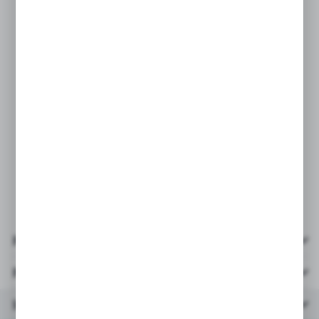
system obsługi zamówień, od razu przy
zakupie prosimy o podanie
koloru/wzoru, który Państwo wybrali
w wiadomości do zamówienia.
Podanie takich danych w osobnej
wiadomości nie gwarantuje wysyłki
wybranego koloru/wzoru.
Przy zamówieniach powyżej 3szt
wysyłamy mix kolorów/wzorów.
Pliki do pobrania
Parametry
Inne z kategorii