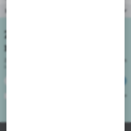
Inne z kategorii
Zapisz się do
newslettera
Zapisz się do newslettera na naszym sklepie internetowym
i
otrzymuj informacje o nowościach i promocjach.
ZAPISZ SIĘ
Wyrażam zgodę na otrzymywanie drogą elektroniczną na wskazany przeze
mnie adres e-mail informacji dotyczących usług świadczonych przez
Administratora. Zgoda może zostać cofnięta w każdym czasie.
Polityka
prywatności
*