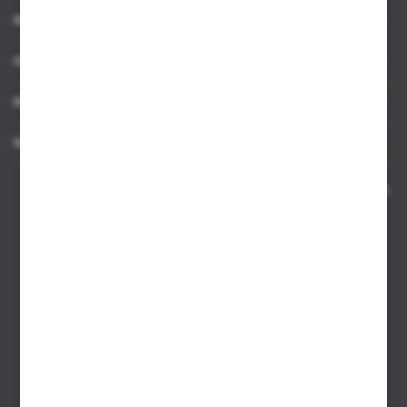
INFORMACJE
OBSŁUGA KLIENTA
MOJE KONTO
MASZ PYTANIE
Kontakt telefoniczny 8:00-17:00 w dni robocze oraz 8:00-14:00
w soboty
Dział sprzedaży internetowej
+48 533 677 055
Dział sprzedaży stacjonarnej
+48 745 57 35
Zakupy hurtowe
+48 793 612 067
sklep@hurtowniazabawek.pl