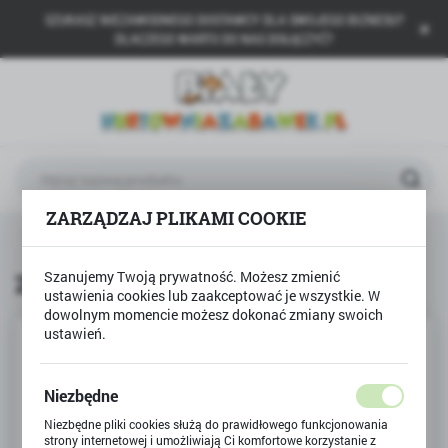
SZUKASZ NIEZAWODNEGO DOSTAWCY DLA SWOJEGO BIZNESU?
USTAWIENIA REGIONALNE
DLACZEGO WARTO DO NAS DOŁĄCZYĆ?
Lokalizacja
Polska
Język
polski
ZARZĄDZAJ PLIKAMI COOKIE
Waluta
a
Technok Toys
ZESTAW DO PIASKU Z MŁYNKIEM
Polski złoty (PLN)
Szanujemy Twoją prywatność. Możesz zmienić
ZESTAW DO PIASKU Z MŁYNKIEM
ustawienia cookies lub zaakceptować je wszystkie. W
ZAPISZ
dowolnym momencie możesz dokonać zmiany swoich
ustawień.
Niezbędne
Niezbędne pliki cookies służą do prawidłowego funkcjonowania
strony internetowej i umożliwiają Ci komfortowe korzystanie z