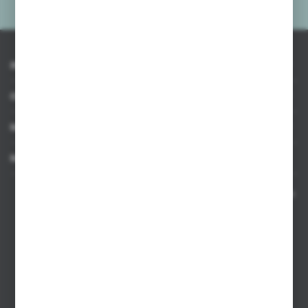
INFORMACJE
OBSŁUGA KLIENTA
MOJE KONTO
MASZ PYTANIE
Kontakt telefoniczny 8:00-17:00 w dni robocze oraz 8:00-14:00
w soboty
Dział sprzedaży internetowej
+48 533 677 055
Dział sprzedaży stacjonarnej
+48 745 57 35