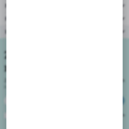
Pliki do pobrania
Parametry
Inne z kategorii
Zapisz się do
newslettera
Zapisz się do newslettera na naszym sklepie internetowym
i
otrzymuj informacje o nowościach i promocjach.
ZAPISZ SIĘ
Wyrażam zgodę na otrzymywanie drogą elektroniczną na wskazany przeze
mnie adres e-mail informacji dotyczących usług świadczonych przez
Administratora. Zgoda może zostać cofnięta w każdym czasie.
Polityka
prywatności
*