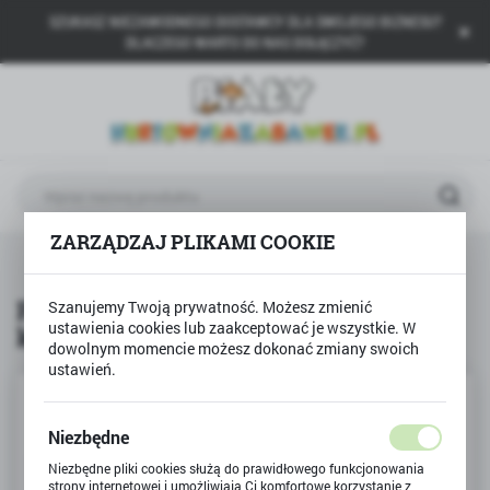
SZUKASZ NIEZAWODNEGO DOSTAWCY DLA SWOJEGO BIZNESU?
USTAWIENIA REGIONALNE
DLACZEGO WARTO DO NAS DOŁĄCZYĆ?
Lokalizacja
Polska
Język
polski
ZARZĄDZAJ PLIKAMI COOKIE
Waluta
na
TREFL
Puzzle 30 Piękne i odważne księżniczki
Polski złoty (PLN)
Puzzle 30 Piękne i odważne
Szanujemy Twoją prywatność. Możesz zmienić
ustawienia cookies lub zaakceptować je wszystkie. W
księżniczki
ZAPISZ
dowolnym momencie możesz dokonać zmiany swoich
ustawień.
Niezbędne
Niezbędne pliki cookies służą do prawidłowego funkcjonowania
strony internetowej i umożliwiają Ci komfortowe korzystanie z