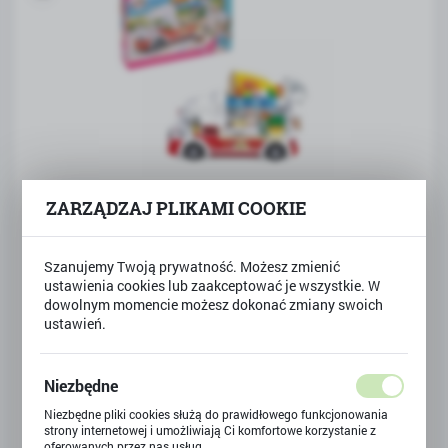
KLOCKI SLUBAN GIRL'S DREAM PIZZA FOOD TRUCK
ZARZĄDZAJ PLIKAMI COOKIE
Kod produktu:
X-9169
Szanujemy Twoją prywatność. Możesz zmienić
Dostępny
ustawienia cookies lub zaakceptować je wszystkie. W
dowolnym momencie możesz dokonać zmiany swoich
ustawień.
23,20 zł
BRUTTO:
Niezbędne
Niezbędne pliki cookies służą do prawidłowego funkcjonowania
strony internetowej i umożliwiają Ci komfortowe korzystanie z
oferowanych przez nas usług.