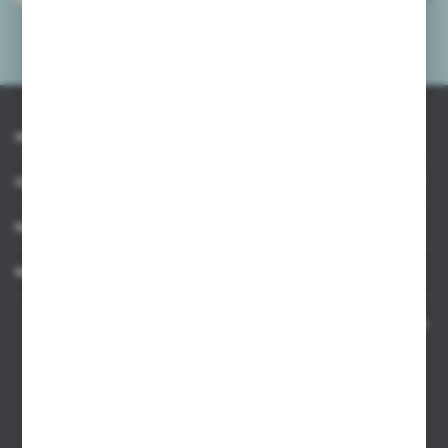
mnie adres e-mail informacji dotyczących usług świadczonych przez
Administratora. Zgoda może zostać cofnięta w każdym czasie.
Polityka
prywatności
*
INFORMACJE
OBSŁUGA KLIENTA
MOJE KONTO
MASZ PYTANIE
Kontakt telefoniczny 8:00-17:00 w dni robocze oraz 8:00-14:00
w soboty
Dział sprzedaży internetowej
+48 533 677 055
Dział sprzedaży stacjonarnej