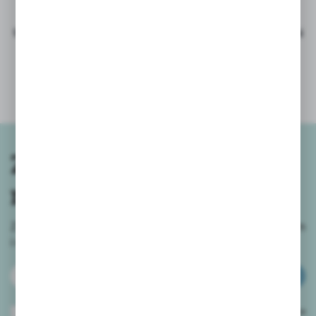
przewożącymi.
UWAGA
- z racji ogromnej ilości połączeń telefonicznych -
nasi
pracownicy nie są wstanie odczytywać i odpowiadać
na wiadomości tekstowe typu SMS
.
Prosimy o kontakt telefoniczny bądź mailowy.
Zapisz się do
newslettera
Zapisz się do newslettera na naszym sklepie internetowym
i
otrzymuj informacje o nowościach i promocjach.
ZAPISZ SIĘ
Wyrażam zgodę na otrzymywanie drogą elektroniczną na wskazany przeze