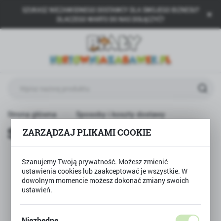
SZUKASZ NIEZAWODNEGO DOSTAWCY DLA SWOJEGO BIZNESU?
USTAWIENIA REGIONALNE
DLACZEGO WARTO DO NAS DOŁĄCZYĆ?
Lokalizacja
Polska
Język
polski
Waluta
Strona główna
Sposoby i koszty dostawy
Polski złoty (PLN)
Sposoby i koszty dostawy
ZARZĄDZAJ PLIKAMI COOKIE
ZAPISZ
Szanujemy Twoją prywatność. Możesz zmienić
ustawienia cookies lub zaakceptować je wszystkie. W
Formy płatności
dowolnym momencie możesz dokonać zmiany swoich
- płatności internetowe
ustawień.
-
wpłata na konto
- wysyłka za pobraniem - płatność
przy odbiorze przesyłki
(gotówką bądź kartą płatniczą)
Niezbędne