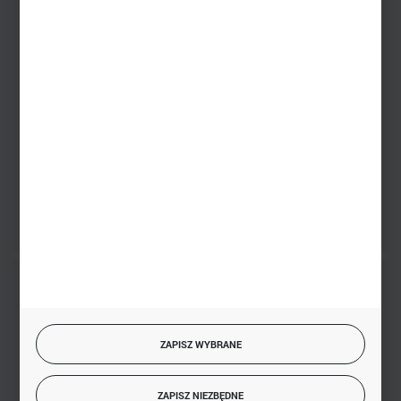
+48 745 57 35
Zakupy hurtowe
+48 793 612 067
sklep@hurtowniazabawek.pl
PHU BIAŁY
Białystok, ul. Handlowa 13
FORMULARZ KONTAKTOWY
BEZPIECZNE PŁATNOŚCI
ZAPISZ WYBRANE
SZYBKA DOSTAWA
ZAPISZ NIEZBĘDNE