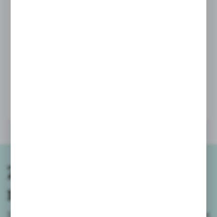
Kod produktu:
P-952
Dostępny
142,00 zł
BRUTTO:
Zapisz się do
newslettera
Zapisz się do newslettera na naszym sklepie internetowym