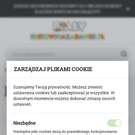
SZUKASZ NIEZAWODNEGO DOSTAWCY DLA SWOJEGO BIZNESU?
USTAWIENIA REGIONALNE
DLACZEGO WARTO DO NAS DOŁĄCZYĆ?
Lokalizacja
Polska
Język
polski
Waluta
ZARZĄDZAJ PLIKAMI COOKIE
Strona główna
LENA
Polski złoty (PLN)
LENA
Szanujemy Twoją prywatność. Możesz zmienić
ustawienia cookies lub zaakceptować je wszystkie. W
ZAPISZ
dowolnym momencie możesz dokonać zmiany swoich
ustawień.
Domyślnie
FILTRUJ
Niezbędne
Niezbędne pliki cookies służą do prawidłowego funkcjonowania