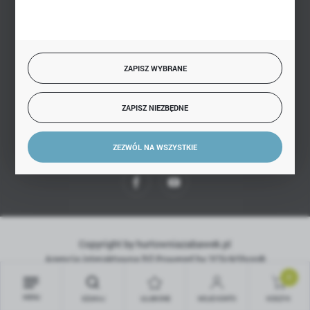
ZAPISZ WYBRANE
SZYBKA DOSTAWA
ZAPISZ NIEZBĘDNE
ZEZWÓL NA WSZYSTKIE
DOŁĄCZ DO NAS
Copyright by hurtowniazabawek.pl
Agencja interaktywna
[ti]
Powered by
2ClickShop®
0
MENU
SZUKAJ
ULUBIONE
MOJE KONTO
KOSZYK