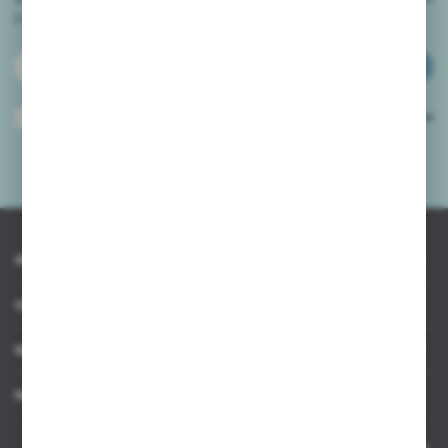
i
otrzymuj informacje o nowościach i promocjach.
ZAPISZ SIĘ
Wyrażam zgodę na otrzymywanie drogą elektroniczną na wskazany przeze
mnie adres e-mail informacji dotyczących usług świadczonych przez
Administratora. Zgoda może zostać cofnięta w każdym czasie.
Polityka
prywatności
*
INFORMACJE
OBSŁUGA KLIENTA
MOJE KONTO
MASZ PYTANIE
Kontakt telefoniczny 8:00-17:00 w dni robocze oraz 8:00-14:00