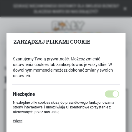
SZUKASZ NIEZAWODNEGO DOSTAWCY DLA SWOJEGO BIZNESU?
USTAWIENIA REGIONALNE
DLACZEGO WARTO DO NAS DOŁĄCZYĆ?
Lokalizacja
Polska
ZARZĄDZAJ PLIKAMI COOKIE
Język
polski
Szanujemy Twoją prywatność. Możesz zmienić
ustawienia cookies lub zaakceptować je wszystkie. W
Waluta
Strona główna
Polityka prywatności
dowolnym momencie możesz dokonać zmiany swoich
Polski złoty (PLN)
ustawień.
Polityka prywatności
ZAPISZ
Niezbędne
Niezbędne pliki cookies służą do prawidłowego funkcjonowania
strony internetowej i umożliwiają Ci komfortowe korzystanie z
oferowanych przez nas usług.
Pliki cookies odpowiadają na podejmowane przez Ciebie działania
Więcej
w celu m.in. dostosowania Twoich ustawień preferencji
prywatności, logowania czy wypełniania formularzy. Dzięki plikom