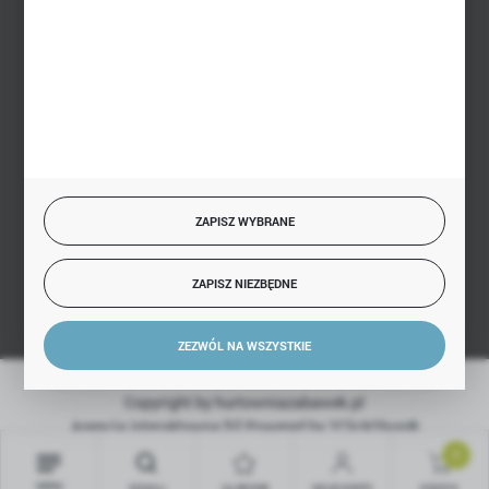
BEZPIECZNE PŁATNOŚCI
SZYBKA DOSTAWA
ZAPISZ WYBRANE
DOŁĄCZ DO NAS
ZAPISZ NIEZBĘDNE
ZEZWÓL NA WSZYSTKIE
Copyright by hurtowniazabawek.pl
Agencja interaktywna
[ti]
Powered by
2ClickShop®
0
MENU
SZUKAJ
ULUBIONE
MOJE KONTO
KOSZYK