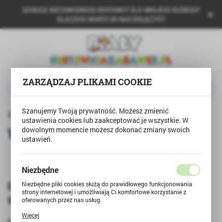
SZUKASZ NIEZAWODNEGO DOSTAWCY DLA SWOJEGO BIZNESU?
USTAWIENIA REGIONALNE
DLACZEGO WARTO DO NAS DOŁĄCZYĆ?
Lokalizacja
Polska
Język
ZARZĄDZAJ PLIKAMI COOKIE
polski
Waluta
Szanujemy Twoją prywatność. Możesz zmienić
Strona główna
Współpraca
Polski złoty (PLN)
ustawienia cookies lub zaakceptować je wszystkie. W
Współpraca
dowolnym momencie możesz dokonać zmiany swoich
ustawień.
ZAPISZ
Niezbędne
DLACZEGO WARTO Z NAMI
Niezbędne pliki cookies służą do prawidłowego funkcjonowania
strony internetowej i umożliwiają Ci komfortowe korzystanie z
WSPÓŁPACOWAĆ?
oferowanych przez nas usług.
Pliki cookies odpowiadają na podejmowane przez Ciebie działania
Więcej
w celu m.in. dostosowania Twoich ustawień preferencji
PHU Biały, właściciel sklepu hurtowniazabawek.pl, działa