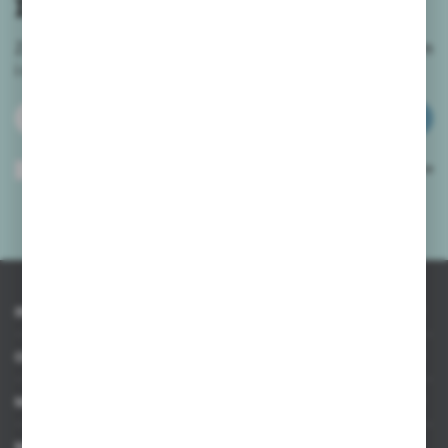
newslettera
Zapisz się do newslettera na naszym sklepie internetowym
i
otrzymuj informacje o nowościach i promocjach.
ZAPISZ SIĘ
Wyrażam zgodę na otrzymywanie drogą elektroniczną na wskazany przeze
mnie adres e-mail informacji dotyczących usług świadczonych przez
Administratora. Zgoda może zostać cofnięta w każdym czasie.
Polityka
prywatności
*
INFORMACJE
OBSŁUGA KLIENTA
MOJE KONTO
MASZ PYTANIE