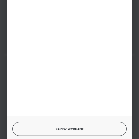
PHU BIAŁY
Białystok, ul. Handlowa 13
FORMULARZ KONTAKTOWY
BEZPIECZNE PŁATNOŚCI
SZYBKA DOSTAWA
ZAPISZ WYBRANE
DOŁĄCZ DO NAS