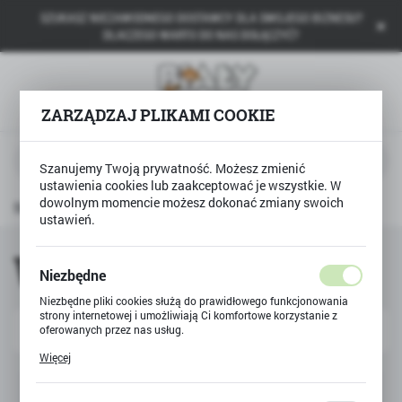
SZUKASZ NIEZAWODNEGO DOSTAWCY DLA SWOJEGO BIZNESU?
USTAWIENIA REGIONALNE
DLACZEGO WARTO DO NAS DOŁĄCZYĆ?
Lokalizacja
Polska
ZARZĄDZAJ PLIKAMI COOKIE
Język
polski
Szanujemy Twoją prywatność. Możesz zmienić
ustawienia cookies lub zaakceptować je wszystkie. W
Waluta
dowolnym momencie możesz dokonać zmiany swoich
Strona główna
Wader
Polski złoty (PLN)
ustawień.
Wader
Niezbędne
ZAPISZ
Niezbędne pliki cookies służą do prawidłowego funkcjonowania
strony internetowej i umożliwiają Ci komfortowe korzystanie z
Domyślnie
oferowanych przez nas usług.
Pliki cookies odpowiadają na podejmowane przez Ciebie działania
Więcej
w celu m.in. dostosowania Twoich ustawień preferencji
prywatności, logowania czy wypełniania formularzy. Dzięki plikom
Nie znaleziono produktów w tej kategorii:
cookies strona, z której korzystasz, może działać bez zakłóceń.