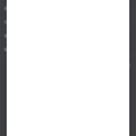
dostawców usług. Firmy te działają w charakterze pośredników
INFORMACJE
prezentujących nasze treści w postaci wiadomości, ofert,
komunikatów mediów społecznościowych.
OBSŁUGA KLIENTA
MOJE KONTO
MASZ PYTANIE
Kontakt telefoniczny 8:00-17:00 w dni robocze oraz 8:00-14:00
w soboty
Dział sprzedaży internetowej
+48 533 677 055
Dział sprzedaży stacjonarnej
+48 745 57 35
Zakupy hurtowe
+48 793 612 067
sklep@hurtowniazabawek.pl