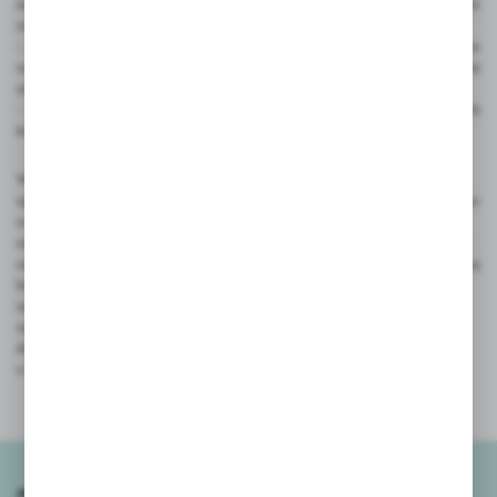
na ochronę zdrowia lub ze względów higienicznych, jeżeli opakowanie
zostało otwarte po dostarczeniu;
-
świadczeń, których przedmiotem są rzeczy, które po dostarczeniu, ze
względu na swój charakter, zostają nierozłącznie połączone z innymi
rzeczami;
- świadczeń, które są wyraźnie dostosowane do indywidualnych potrzeb
konsumenta.
W związku ze zmianą od 1 stycznia 2021 r. ustawy o prawach konsumenta
opisane regulaminem sklepu internetowego prawa i obowiązki konsumentów
w zakresie uprawnienia do odstąpienia od umowy zawieranej na odległość
oraz rękojmi za wady towarów wprost należy stosować i będą stosowane do
osób fizycznych, w tym wspólników spółek cywilnych zawierających umowę
bezpośrednio związaną z ich działalnością gospodarczą, gdy z treści tej
umowy wynika, że nie posiada ona dla nich charakteru zawodowego,
wynikającego w szczególności z przedmiotu wykonywanej przez nich
działalności gospodarczej udostępnionego na podstawie przepisów
o Centralnej Ewidencji i Informacji o Działalności Gospodarczej.