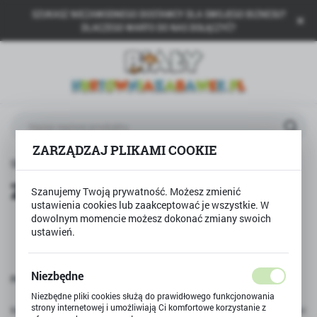
SZUKASZ NIEZAWODNEGO DOSTAWCY DLA SWOJEGO BIZNESU?
USTAWIENIA REGIONALNE
DLACZEGO WARTO DO NAS DOŁĄCZYĆ?
Lokalizacja
Polska
Język
polski
ZARZĄDZAJ PLIKAMI COOKIE
Waluta
Strona główna
Zwroty
Polski złoty (PLN)
Zwroty
Szanujemy Twoją prywatność. Możesz zmienić
ustawienia cookies lub zaakceptować je wszystkie. W
dowolnym momencie możesz dokonać zmiany swoich
ZAPISZ
INFORMACJE DOTYCZĄCE KORZYSTANIA Z PRAWA
ustawień.
ODSTĄPIENIA OD UMOWY
POUCZENIE O ODSTĄPIENIU OD UMOWY
Niezbędne
Prawo odstąpienia od umowy
Niezbędne pliki cookies służą do prawidłowego funkcjonowania
strony internetowej i umożliwiają Ci komfortowe korzystanie z
Kupując jako Konsumenci (osoby fizyczne wykonujące czynność