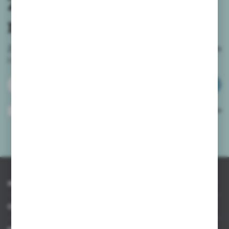
Zapisz się do
newslettera
Zapisz się do newslettera na naszym sklepie internetowym
i
otrzymuj informacje o nowościach i promocjach.
ZAPISZ SIĘ
Wyrażam zgodę na otrzymywanie drogą elektroniczną na wskazany przeze
mnie adres e-mail informacji dotyczących usług świadczonych przez
Administratora. Zgoda może zostać cofnięta w każdym czasie.
Polityka
prywatności
*
INFORMACJE
OBSŁUGA KLIENTA