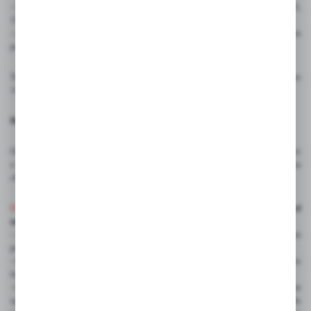
- listownie na adres: PHU BIAŁY PAWELSKI ANDRZEJ , ul. Handlowa 13,
15-399 Białystok,
- niezwłocznie, a w każdym razie nie później niż 14 dni od dnia, w którym
poinformowali nas Państwo o odstąpieniu od niniejszej umowy.
Termin jest zachowany, jeżeli odeślą Państwo rzecz przed upływem terminu
14 dni.
Będą Państwo musieli ponieść bezpośrednie koszty zwrotu rzeczy.
Odpowiadają Państwo tylko za zmniejszenie wartości rzeczy wynikające
z korzystania z niej w sposób inny niż było to konieczne do stwierdzenia
charakteru, cech i funkcjonowania rzeczy.
UWAGA!!!
NIE ma możliwości skorzystania z prawa odstąpienia od
umowy w przypadku:
- świadczeń o właściwościach określonych przez konsumenta w złożonym
przez niego zamówieniu lub ściśle związanych z jego osobą;
-
świadczenia, których przedmiotem jest rzecz ulegająca szybkiemu zepsuciu
lub mająca krótki termin przydatności do użycia;
-
świadczeń, których przedmiotem jest rzecz dostarczana w zapieczętowanym
opakowaniu, której po otwarciu opakowania nie można zwrócić ze względu