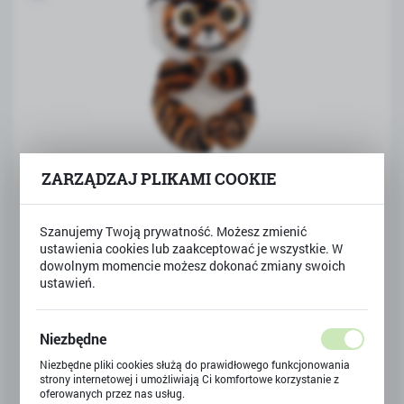
ZARZĄDZAJ PLIKAMI COOKIE
MASKOTKA TYGRYS CLAWDIA BEANIE BELLIES
Kod produktu:
M-7602
Szanujemy Twoją prywatność. Możesz zmienić
Niedostępny
ustawienia cookies lub zaakceptować je wszystkie. W
dowolnym momencie możesz dokonać zmiany swoich
ustawień.
26,60 zł
BRUTTO:
Niezbędne
WIĘCEJ
Niezbędne pliki cookies służą do prawidłowego funkcjonowania
strony internetowej i umożliwiają Ci komfortowe korzystanie z
oferowanych przez nas usług.