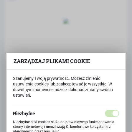
KSIĄŻKA BAJKI 5 MINUT PRZED SNEM BING
ZARZĄDZAJ PLIKAMI COOKIE
Kod produktu:
J-1709
Szanujemy Twoją prywatność. Możesz zmienić
Niedostępny
ustawienia cookies lub zaakceptować je wszystkie. W
dowolnym momencie możesz dokonać zmiany swoich
ustawień.
36,00 zł
BRUTTO:
Niezbędne
WIĘCEJ
Niezbędne pliki cookies służą do prawidłowego funkcjonowania
strony internetowej i umożliwiają Ci komfortowe korzystanie z
oferowanych przez nas usług.