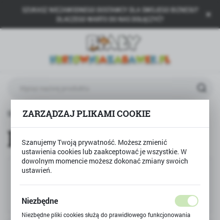
SZUKASZ NIEZAWODNEGO DOSTAWCY DLA SWOJEGO BIZNESU?
USTAWIENIA REGIONALNE
DLACZEGO WARTO DO NAS DOŁĄCZYĆ?
Lokalizacja
Polska
Język
polski
Waluta
ZARZĄDZAJ PLIKAMI COOKIE
Strona główna
Producenci
Polski złoty (PLN)
Producenci
(7536)
Szanujemy Twoją prywatność. Możesz zmienić
ustawienia cookies lub zaakceptować je wszystkie. W
ZAPISZ
dowolnym momencie możesz dokonać zmiany swoich
ustawień.
Niezbędne
Niezbędne pliki cookies służą do prawidłowego funkcjonowania