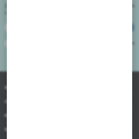
Zapisz się do newslettera na naszym sklepie internetowym
i
otrzymuj informacje o nowościach i promocjach.
ZAPISZ SIĘ
Wyrażam zgodę na otrzymywanie drogą elektroniczną na wskazany przeze
mnie adres e-mail informacji dotyczących usług świadczonych przez
Administratora. Zgoda może zostać cofnięta w każdym czasie.
Polityka
prywatności
*
INFORMACJE
OBSŁUGA KLIENTA
MOJE KONTO
MASZ PYTANIE