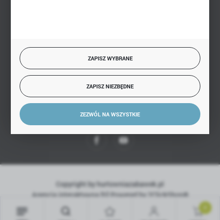
BEZPIECZNE PŁATNOŚCI
ZAPISZ WYBRANE
SZYBKA DOSTAWA
ZAPISZ NIEZBĘDNE
ZEZWÓL NA WSZYSTKIE
DOŁĄCZ DO NAS
Copyright by hurtowniazabawek.pl
Agencja interaktywna
[ti]
Powered by
2ClickShop®
0