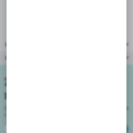
* wiek: 0+
* opakowanie: pudełko 15,5x13x3,5cm
Parametry
Inne z kategorii
Zapisz się do
newslettera
Zapisz się do newslettera na naszym sklepie internetowym
i
otrzymuj informacje o nowościach i promocjach.
ZAPISZ SIĘ