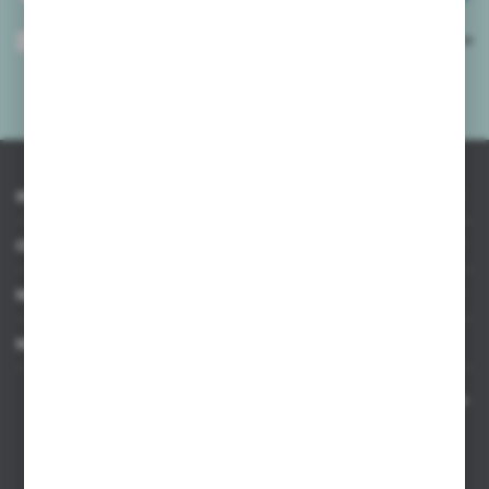
Wyrażam zgodę na otrzymywanie drogą elektroniczną na wskazany przeze
mnie adres e-mail informacji dotyczących usług świadczonych przez
Administratora. Zgoda może zostać cofnięta w każdym czasie.
Polityka
prywatności
*
INFORMACJE
OBSŁUGA KLIENTA
MOJE KONTO
MASZ PYTANIE
Kontakt telefoniczny 8:00-17:00 w dni robocze oraz 8:00-14:00
w soboty
Dział sprzedaży internetowej
+48 533 677 055