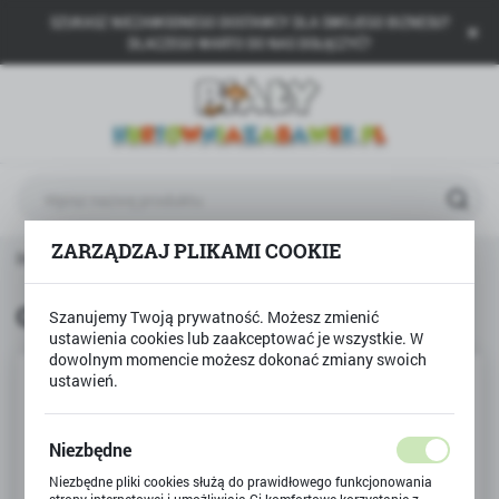
SZUKASZ NIEZAWODNEGO DOSTAWCY DLA SWOJEGO BIZNESU?
USTAWIENIA REGIONALNE
DLACZEGO WARTO DO NAS DOŁĄCZYĆ?
Lokalizacja
Polska
Język
polski
Waluta
ZARZĄDZAJ PLIKAMI COOKIE
 główna
TULLO
Grzechotka kwiatek miętowo-szary
Polski złoty (PLN)
Grzechotka kwiatek miętowo-szary
Szanujemy Twoją prywatność. Możesz zmienić
ustawienia cookies lub zaakceptować je wszystkie. W
ZAPISZ
dowolnym momencie możesz dokonać zmiany swoich
ustawień.
Niezbędne
Niezbędne pliki cookies służą do prawidłowego funkcjonowania
strony internetowej i umożliwiają Ci komfortowe korzystanie z