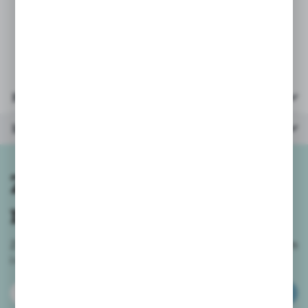
Wymiary grzechotki 11,5x11,5 cm
Parametry
Inne z kategorii
Zapisz się do
newslettera
Zapisz się do newslettera na naszym sklepie internetowym
i
otrzymuj informacje o nowościach i promocjach.
ZAPISZ SIĘ