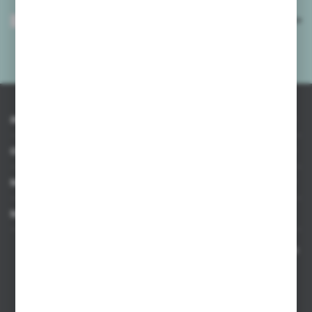
Wyrażam zgodę na otrzymywanie drogą elektroniczną na wskazany przeze
mnie adres e-mail informacji dotyczących usług świadczonych przez
Administratora. Zgoda może zostać cofnięta w każdym czasie.
Polityka
prywatności
*
INFORMACJE
OBSŁUGA KLIENTA
MOJE KONTO
MASZ PYTANIE
Kontakt telefoniczny 8:00-17:00 w dni robocze oraz 8:00-14:00
w soboty
Dział sprzedaży internetowej
+48 533 677 055