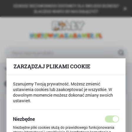
SZUKASZ NIEZAWODNEGO DOSTAWCY DLA SWOJEGO BIZNESU?
USTAWIENIA REGIONALNE
DLACZEGO WARTO DO NAS DOŁĄCZYĆ?
Lokalizacja
Polska
Język
polski
ZARZĄDZAJ PLIKAMI COOKIE
Waluta
główna
TULLO
Grzechotka Baby Rattle Kwiatuszek
Polski złoty (PLN)
Grzechotka Baby Rattle Kwiatuszek
Szanujemy Twoją prywatność. Możesz zmienić
ustawienia cookies lub zaakceptować je wszystkie. W
ZAPISZ
dowolnym momencie możesz dokonać zmiany swoich
ustawień.
Niezbędne
Niezbędne pliki cookies służą do prawidłowego funkcjonowania
strony internetowej i umożliwiają Ci komfortowe korzystanie z