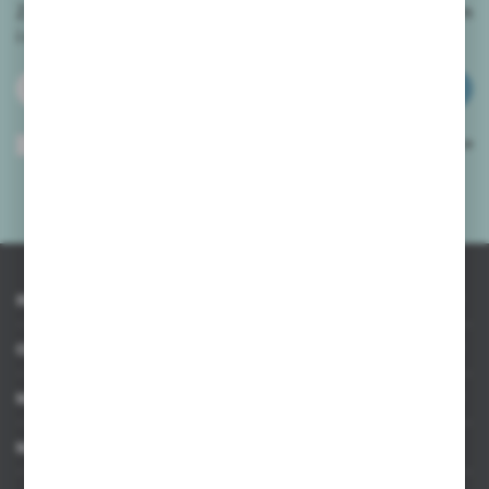
Zapisz się do newslettera na naszym sklepie internetowym
i
otrzymuj informacje o nowościach i promocjach.
ZAPISZ SIĘ
Wyrażam zgodę na otrzymywanie drogą elektroniczną na wskazany przeze
mnie adres e-mail informacji dotyczących usług świadczonych przez
Administratora. Zgoda może zostać cofnięta w każdym czasie.
Polityka
prywatności
*
INFORMACJE
OBSŁUGA KLIENTA
MOJE KONTO
MASZ PYTANIE