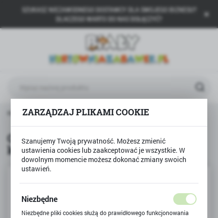
SZUKASZ NIEZAWODNEGO DOSTAWCY DLA SWOJEGO BIZNESU?
USTAWIENIA REGIONALNE
DLACZEGO WARTO DO NAS DOŁĄCZYĆ?
Lokalizacja
Polska
Język
polski
Waluta
ZARZĄDZAJ PLIKAMI COOKIE
łówna
TULLO
Grzechotka Baby Rattle Trzy kuleczki
Polski złoty (PLN)
Grzechotka Baby Rattle Trzy
Szanujemy Twoją prywatność. Możesz zmienić
kuleczki
ustawienia cookies lub zaakceptować je wszystkie. W
ZAPISZ
dowolnym momencie możesz dokonać zmiany swoich
ustawień.
Niezbędne
Niezbędne pliki cookies służą do prawidłowego funkcjonowania