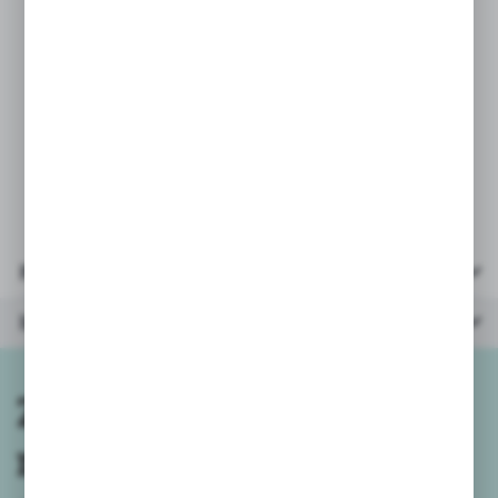
Wymiary opakowania: 18x10x5cm
Wymiary grzechotki: 11,5x8 cm
Parametry
Inne z kategorii
Zapisz się do
newslettera