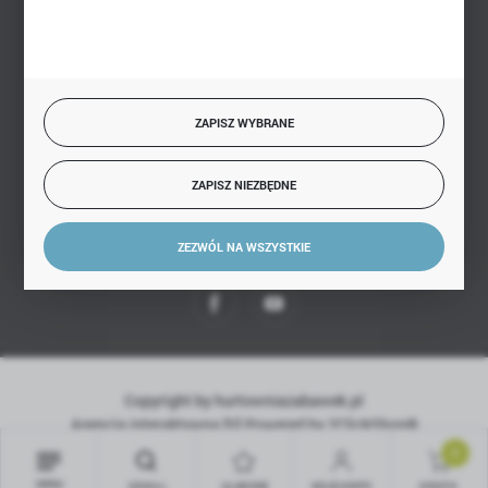
BEZPIECZNE PŁATNOŚCI
ZAPISZ WYBRANE
SZYBKA DOSTAWA
ZAPISZ NIEZBĘDNE
ZEZWÓL NA WSZYSTKIE
DOŁĄCZ DO NAS
Copyright by hurtowniazabawek.pl
Agencja interaktywna
[ti]
Powered by
2ClickShop®
0
MENU
SZUKAJ
ULUBIONE
MOJE KONTO
KOSZYK