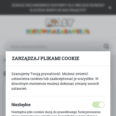
SZUKASZ NIEZAWODNEGO DOSTAWCY DLA SWOJEGO BIZNESU?
USTAWIENIA REGIONALNE
DLACZEGO WARTO DO NAS DOŁĄCZYĆ?
Lokalizacja
Polska
Język
polski
Waluta
ZARZĄDZAJ PLIKAMI COOKIE
a główna
TULLO
Grzechotka kwiatek różowo-szary
Polski złoty (PLN)
Grzechotka kwiatek różowo-szary
Szanujemy Twoją prywatność. Możesz zmienić
ustawienia cookies lub zaakceptować je wszystkie. W
ZAPISZ
dowolnym momencie możesz dokonać zmiany swoich
ustawień.
Niezbędne
Niezbędne pliki cookies służą do prawidłowego funkcjonowania
strony internetowej i umożliwiają Ci komfortowe korzystanie z