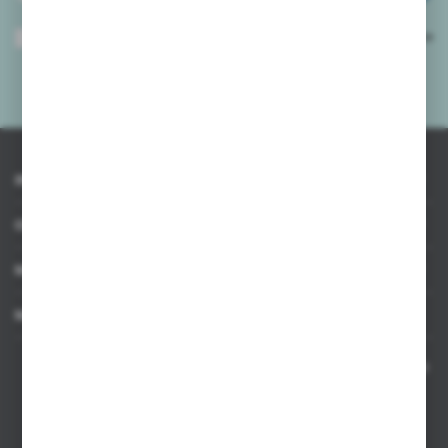
Wyrażam zgodę na otrzymywanie drogą elektroniczną na wskazany przeze
mnie adres e-mail informacji dotyczących usług świadczonych przez
Administratora. Zgoda może zostać cofnięta w każdym czasie.
Polityka
prywatności
*
INFORMACJE
OBSŁUGA KLIENTA
MOJE KONTO
MASZ PYTANIE
Kontakt telefoniczny 8:00-17:00 w dni robocze oraz 8:00-14:00
w soboty
Dział sprzedaży internetowej
+48 533 677 055