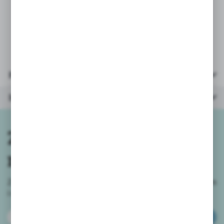
* wiek: 0+
* opakowanie: pudełko 15,5x13x3,5cm
Parametry
Inne z kategorii
Zapisz się do
newslettera
Zapisz się do newslettera na naszym sklepie internetowym
i
otrzymuj informacje o nowościach i promocjach.
ZAPISZ SIĘ