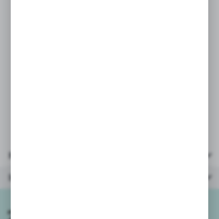
* nie zawierają ftalanów, BPA, metali
ciężkich
PRAMETRY:
* wałek wielkość: 12,8x6cm
* wiek: 6m+
* opakowanie: woreczek foliowy
z zawieszką
Parametry
Inne z kategorii
Zapisz się do