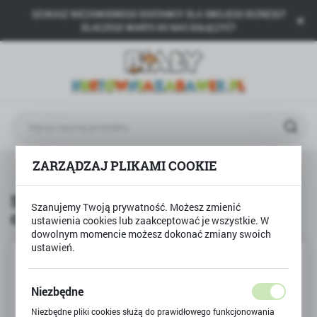
SZUKASZ NIEZAWODNEGO DOSTAWCY DLA SWOJEGO BIZNESU?
USTAWIENIA REGIONALNE
DLACZEGO WARTO DO NAS DOŁĄCZYĆ?
Lokalizacja
Polska
Język
polski
Waluta
Sensoryczny wałek do masażu czerwony rehabilitacyjny
ZARZĄDZAJ PLIKAMI COOKIE
Polski złoty (PLN)
Sensoryczny wałek do masażu
Szanujemy Twoją prywatność. Możesz zmienić
czerwony rehabilitacyjny
ZAPISZ
ustawienia cookies lub zaakceptować je wszystkie. W
dowolnym momencie możesz dokonać zmiany swoich
ustawień.
Niezbędne
Niezbędne pliki cookies służą do prawidłowego funkcjonowania