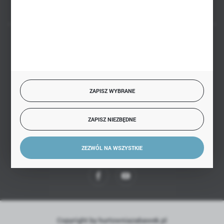
BEZPIECZNE PŁATNOŚCI
ZAPISZ WYBRANE
SZYBKA DOSTAWA
ZAPISZ NIEZBĘDNE
ZEZWÓL NA WSZYSTKIE
DOŁĄCZ DO NAS
Copyright by hurtowniazabawek.pl