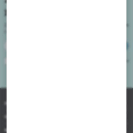
newslettera
Zapisz się do newslettera na naszym sklepie internetowym
i
otrzymuj informacje o nowościach i promocjach.
ZAPISZ SIĘ
Wyrażam zgodę na otrzymywanie drogą elektroniczną na wskazany przeze
mnie adres e-mail informacji dotyczących usług świadczonych przez
Administratora. Zgoda może zostać cofnięta w każdym czasie.
Polityka
prywatności
*
INFORMACJE
OBSŁUGA KLIENTA
MOJE KONTO