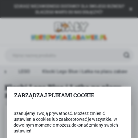
SZUKASZ NIEZAWODNEGO DOSTAWCY DLA SWOJEGO BIZNESU?
USTAWIENIA REGIONALNE
DLACZEGO WARTO DO NAS DOŁĄCZYĆ?
Lokalizacja
Polska
Język
polski
Waluta
wna
LEGO
Klocki Lego Blue i Łatka na placu zabaw
Polski złoty (PLN)
Klocki Lego Blue i Łatka na placu
zabaw
ZARZĄDZAJ PLIKAMI COOKIE
ZAPISZ
Szanujemy Twoją prywatność. Możesz zmienić
ustawienia cookies lub zaakceptować je wszystkie. W
dowolnym momencie możesz dokonać zmiany swoich
ustawień.