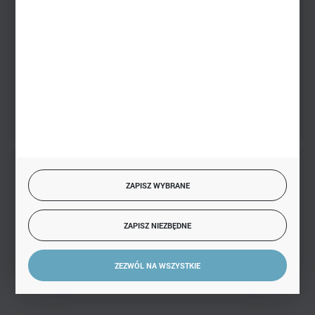
sklep@hurtowniazabawek.pl
PHU BIAŁY
Białystok, ul. Handlowa 13
FORMULARZ KONTAKTOWY
BEZPIECZNE PŁATNOŚCI
ZAPISZ WYBRANE
ZAPISZ NIEZBĘDNE
SZYBKA DOSTAWA
ZEZWÓL NA WSZYSTKIE