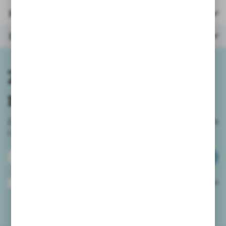
Parametry
Inne z kategorii
Zapisz się do
newslettera
Zapisz się do newslettera na naszym sklepie internetowym
i
otrzymuj informacje o nowościach i promocjach.
ZAPISZ SIĘ
Wyrażam zgodę na otrzymywanie drogą elektroniczną na wskazany przeze
mnie adres e-mail informacji dotyczących usług świadczonych przez
Administratora. Zgoda może zostać cofnięta w każdym czasie.
Polityka
prywatności
*