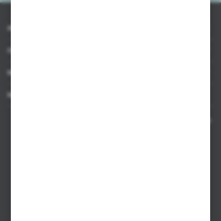
INFORMACJE
OBSŁUGA KLIENTA
MOJE KONTO
MASZ PYTANIE
Kontakt telefoniczny 8:00-17:00 w dni robocze oraz 8:00-14:00
w soboty
Dział sprzedaży internetowej
+48 533 677 055
Dział sprzedaży stacjonarnej
+48 745 57 35
Zakupy hurtowe
+48 793 612 067