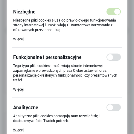
Niezbędne
Niezbędne pliki cookies służą do prawidłowego funkcjonowania
strony internetowej i umożliwiają Ci komfortowe korzystanie z
oferowanych przez nas usług.
Pliki cookies odpowiadają na podejmowane przez Ciebie działania
Więcej
w celu m.in. dostosowania Twoich ustawień preferencji
prywatności, logowania czy wypełniania formularzy. Dzięki plikom
cookies strona, z której korzystasz, może działać bez zakłóceń.
Funkcjonalne i personalizacyjne
Tego typu pliki cookies umożliwiają stronie internetowej
zapamiętanie wprowadzonych przez Ciebie ustawień oraz
personalizację określonych funkcjonalności czy prezentowanych
treści.
Dzięki tym plikom cookies możemy zapewnić Ci większy komfort
Więcej
korzystania z funkcjonalności naszej strony poprzez dopasowanie
jej do Twoich indywidualnych preferencji. Wyrażenie zgody na
funkcjonalne i personalizacyjne pliki cookies gwarantuje
dostępność większej ilości funkcji na stronie.
Analityczne
Analityczne pliki cookies pomagają nam rozwijać się i
Kod produktu:
11201 LEGO
dostosowywać do Twoich potrzeb.
Cookies analityczne pozwalają na uzyskanie informacji w zakresie
Kod EAN:
5702017813424
Więcej
wykorzystywania witryny internetowej, miejsca oraz częstotliwości,