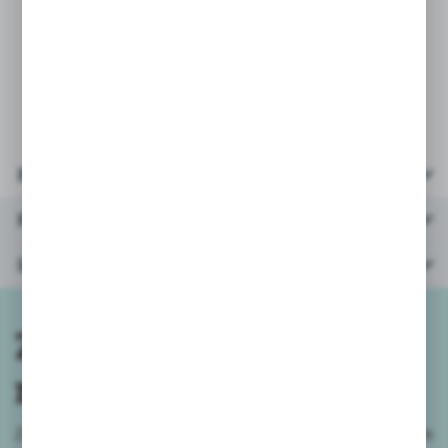
• Popularne zabawki LEGO® są testowane na niemal
każdy możliwy sposób, aby można było mieć pewność,
że spełniają rygorystyczne światowe standardy
bezpieczeństwa i jakości.
Parametry
Polecane produkty
Inne z kategorii
Zapisz się do
newslettera
Zapisz się do newslettera na naszym sklepie internetowym