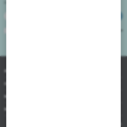
i
otrzymuj informacje o nowościach i promocjach.
ZAPISZ SIĘ
Wyrażam zgodę na otrzymywanie drogą elektroniczną na wskazany przeze
mnie adres e-mail informacji dotyczących usług świadczonych przez
Administratora. Zgoda może zostać cofnięta w każdym czasie.
Polityka
prywatności
*
INFORMACJE
OBSŁUGA KLIENTA
MOJE KONTO
MASZ PYTANIE
Kontakt telefoniczny 8:00-17:00 w dni robocze oraz 8:00-14:00