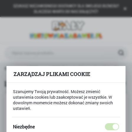
SZUKASZ NIEZAWODNEGO DOSTAWCY DLA SWOJEGO BIZNESU?
USTAWIENIA REGIONALNE
DLACZEGO WARTO DO NAS DOŁĄCZYĆ?
Lokalizacja
Polska
Język
polski
Waluta
 główna
LEGO
LEGO Friends Kino w Heartlake City
Polski złoty (PLN)
ZARZĄDZAJ PLIKAMI COOKIE
LEGO Friends Kino w Heartlake City
Szanujemy Twoją prywatność. Możesz zmienić
ZAPISZ
ustawienia cookies lub zaakceptować je wszystkie. W
dowolnym momencie możesz dokonać zmiany swoich
ustawień.
Niezbędne