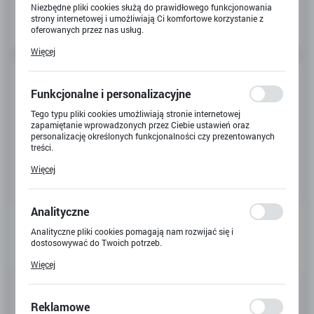
Niezbędne pliki cookies służą do prawidłowego funkcjonowania
strony internetowej i umożliwiają Ci komfortowe korzystanie z
oferowanych przez nas usług.
Pliki cookies odpowiadają na podejmowane przez Ciebie działania
Więcej
w celu m.in. dostosowania Twoich ustawień preferencji
prywatności, logowania czy wypełniania formularzy. Dzięki plikom
cookies strona, z której korzystasz, może działać bez zakłóceń.
Funkcjonalne i personalizacyjne
Tego typu pliki cookies umożliwiają stronie internetowej
zapamiętanie wprowadzonych przez Ciebie ustawień oraz
personalizację określonych funkcjonalności czy prezentowanych
treści.
Dzięki tym plikom cookies możemy zapewnić Ci większy komfort
Więcej
korzystania z funkcjonalności naszej strony poprzez dopasowanie
jej do Twoich indywidualnych preferencji. Wyrażenie zgody na
funkcjonalne i personalizacyjne pliki cookies gwarantuje
dostępność większej ilości funkcji na stronie.
Analityczne
Analityczne pliki cookies pomagają nam rozwijać się i
dostosowywać do Twoich potrzeb.
Cookies analityczne pozwalają na uzyskanie informacji w zakresie
Więcej
wykorzystywania witryny internetowej, miejsca oraz częstotliwości,
z jaką odwiedzane są nasze serwisy www. Dane pozwalają nam na
Kod produktu:
41448
ocenę naszych serwisów internetowych pod względem ich
popularności wśród użytkowników. Zgromadzone informacje są
Reklamowe
Kod EAN:
5702016917246
przetwarzane w formie zanonimizowanej. Wyrażenie zgody na