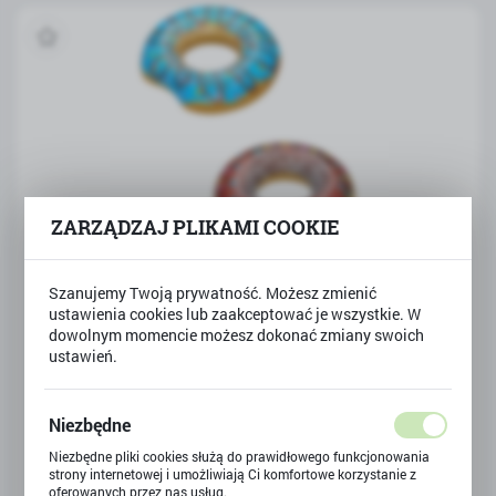
ZARZĄDZAJ PLIKAMI COOKIE
KOŁO DO PŁYWANIA DONUT 107CM 36118
Szanujemy Twoją prywatność. Możesz zmienić
Kod produktu:
B-748
ustawienia cookies lub zaakceptować je wszystkie. W
dowolnym momencie możesz dokonać zmiany swoich
Niedostępny
ustawień.
23,00 zł
BRUTTO:
Niezbędne
Niezbędne pliki cookies służą do prawidłowego funkcjonowania
strony internetowej i umożliwiają Ci komfortowe korzystanie z
oferowanych przez nas usług.
WIĘCEJ