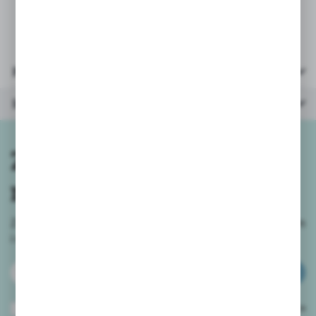
31x22x8cm
Parametry
Inne z kategorii
Zapisz się do
newslettera
Zapisz się do newslettera na naszym sklepie internetowym
i
otrzymuj informacje o nowościach i promocjach.
ZAPISZ SIĘ
Wyrażam zgodę na otrzymywanie drogą elektroniczną na wskazany przeze