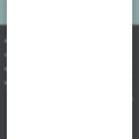
mnie adres e-mail informacji dotyczących usług świadczonych przez
Administratora. Zgoda może zostać cofnięta w każdym czasie.
Polityka
prywatności
*
INFORMACJE
OBSŁUGA KLIENTA
MOJE KONTO
MASZ PYTANIE
Kontakt telefoniczny 8:00-17:00 w dni robocze oraz 8:00-14:00
w soboty
Dział sprzedaży internetowej
+48 533 677 055
Dział sprzedaży stacjonarnej