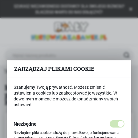
SZUKASZ NIEZAWODNEGO DOSTAWCY DLA SWOJEGO BIZNESU?
USTAWIENIA REGIONALNE
DLACZEGO WARTO DO NAS DOŁĄCZYĆ?
Lokalizacja
Polska
Język
polski
ZARZĄDZAJ PLIKAMI COOKIE
Waluta
POŻARNA pojazdy uprzywilejowane - gratis HELIKOPTER 1+1
Polski złoty (PLN)
Mały konstruktor STRAŻ POŻARNA
Szanujemy Twoją prywatność. Możesz zmienić
ustawienia cookies lub zaakceptować je wszystkie. W
pojazdy uprzywilejowane - gratis
ZAPISZ
dowolnym momencie możesz dokonać zmiany swoich
HELIKOPTER 1+1
ustawień.
PROMOCJA
Niezbędne
Niezbędne pliki cookies służą do prawidłowego funkcjonowania
strony internetowej i umożliwiają Ci komfortowe korzystanie z