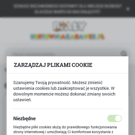
SZUKASZ NIEZAWODNEGO DOSTAWCY DLA SWOJEGO BIZNESU?
USTAWIENIA REGIONALNE
DLACZEGO WARTO DO NAS DOŁĄCZYĆ?
Lokalizacja
Polska
Język
polski
ZARZĄDZAJ PLIKAMI COOKIE
Waluta
Strona główna
ALEXANDER
Gra karciana ŁUP!
Polski złoty (PLN)
Szanujemy Twoją prywatność. Możesz zmienić
Gra karciana ŁUP!
ustawienia cookies lub zaakceptować je wszystkie. W
ZAPISZ
dowolnym momencie możesz dokonać zmiany swoich
ustawień.
Niezbędne
Niezbędne pliki cookies służą do prawidłowego funkcjonowania
strony internetowej i umożliwiają Ci komfortowe korzystanie z