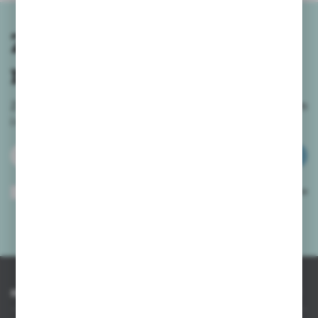
Zapisz się do
newslettera
Zapisz się do newslettera na naszym sklepie internetowym
i
otrzymuj informacje o nowościach i promocjach.
ZAPISZ SIĘ
Wyrażam zgodę na otrzymywanie drogą elektroniczną na wskazany przeze
mnie adres e-mail informacji dotyczących usług świadczonych przez
Administratora. Zgoda może zostać cofnięta w każdym czasie.
Polityka
prywatności
*
INFORMACJE