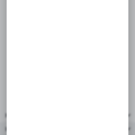
Łomot!.
No to łup!
Dokładasz do 21 oczek i zgarniasz
wszystko.
To twój łup w tej rundzie!
PARAMETRY:
* karty 54szt
* liczba graczy: 2+
* wiek:
* opakowanie: kartonik
Parametry
Inne z kategorii