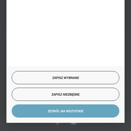
FORMULARZ KONTAKTOWY
BEZPIECZNE PŁATNOŚCI
SZYBKA DOSTAWA
ZAPISZ WYBRANE
ZAPISZ NIEZBĘDNE
DOŁĄCZ DO NAS
ZEZWÓL NA WSZYSTKIE