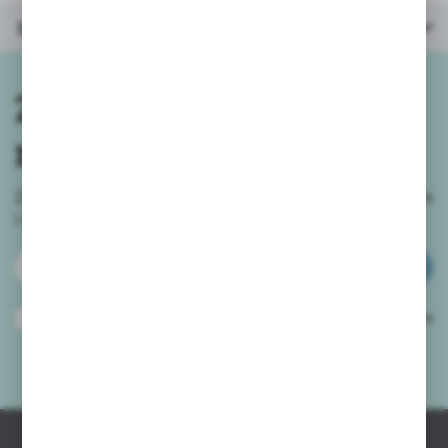
Inne z kategorii
Zapisz się do
newslettera
Zapisz się do newslettera na naszym sklepie internetowym
i
otrzymuj informacje o nowościach i promocjach.
ZAPISZ SIĘ
Wyrażam zgodę na otrzymywanie drogą elektroniczną na wskazany przeze
mnie adres e-mail informacji dotyczących usług świadczonych przez
Administratora. Zgoda może zostać cofnięta w każdym czasie.
Polityka
prywatności
*