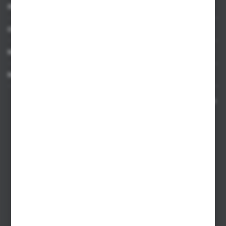
INFORMACJE
OBSŁUGA KLIENTA
MOJE KONTO
MASZ PYTANIE
Kontakt telefoniczny 8:00-17:00 w dni robocze oraz 8:00-14:00
w soboty
Dział sprzedaży internetowej
+48 533 677 055
Dział sprzedaży stacjonarnej
+48 745 57 35
Zakupy hurtowe
+48 793 612 067
sklep@hurtowniazabawek.pl