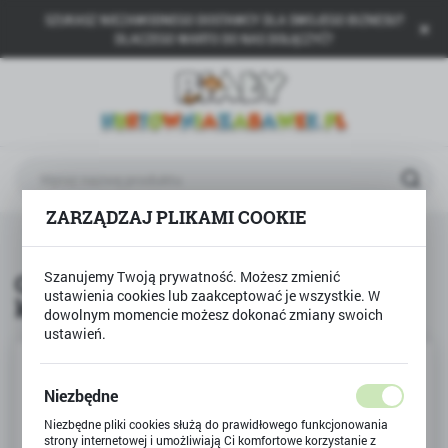
SZUKASZ NIEZAWODNEGO DOSTAWCY DLA SWOJEGO BIZNESU?
USTAWIENIA REGIONALNE
DLACZEGO WARTO DO NAS DOŁĄCZYĆ?
Lokalizacja
Polska
Język
polski
ZARZĄDZAJ PLIKAMI COOKIE
Waluta
R
Gra ŁOWCY do domu - wersja kieszonkowa, podróżna
Polski złoty (PLN)
Szanujemy Twoją prywatność. Możesz zmienić
Gra ŁOWCY do domu - wersja
ustawienia cookies lub zaakceptować je wszystkie. W
kieszonkowa, podróżna
ZAPISZ
dowolnym momencie możesz dokonać zmiany swoich
ustawień.
Niezbędne
Niezbędne pliki cookies służą do prawidłowego funkcjonowania
strony internetowej i umożliwiają Ci komfortowe korzystanie z