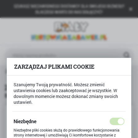
SZUKASZ NIEZAWODNEGO DOSTAWCY DLA SWOJEGO BIZNESU?
USTAWIENIA REGIONALNE
DLACZEGO WARTO DO NAS DOŁĄCZYĆ?
Lokalizacja
Polska
Język
polski
ZARZĄDZAJ PLIKAMI COOKIE
Waluta
Zeszyt papierów kolorowych samoprzylepnych BAMBINO
Polski złoty (PLN)
Szanujemy Twoją prywatność. Możesz zmienić
Zeszyt papierów kolorowych
ustawienia cookies lub zaakceptować je wszystkie. W
samoprzylepnych BAMBINO
ZAPISZ
dowolnym momencie możesz dokonać zmiany swoich
ustawień.
Niezbędne
Niezbędne pliki cookies służą do prawidłowego funkcjonowania
strony internetowej i umożliwiają Ci komfortowe korzystanie z