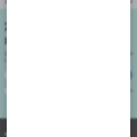
Inne z kategorii
Zapisz się do
newslettera
Zapisz się do newslettera na naszym sklepie internetowym
i
otrzymuj informacje o nowościach i promocjach.
ZAPISZ SIĘ
Wyrażam zgodę na otrzymywanie drogą elektroniczną na wskazany przeze
mnie adres e-mail informacji dotyczących usług świadczonych przez
Administratora. Zgoda może zostać cofnięta w każdym czasie.
Polityka
prywatności
*
INFORMACJE