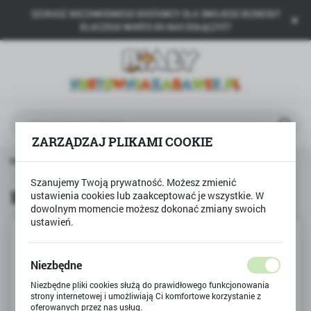
SZUKASZ NIEZAWODNEGO DOSTAWCY DLA SWOJEGO BIZNESU?
USTAWIENIA REGIONALNE
DLACZEGO WARTO DO NAS DOŁĄCZYĆ?
Lokalizacja
Polska
Język
polski
ZARZĄDZAJ PLIKAMI COOKIE
Waluta
a główna
BAMBINO
Blok rysunkowy 20k BAMBINO
Polski złoty (PLN)
Szanujemy Twoją prywatność. Możesz zmienić
Blok rysunkowy 20k BAMBINO
ustawienia cookies lub zaakceptować je wszystkie. W
dowolnym momencie możesz dokonać zmiany swoich
ZAPISZ
ustawień.
Niezbędne
Niezbędne pliki cookies służą do prawidłowego funkcjonowania
strony internetowej i umożliwiają Ci komfortowe korzystanie z
oferowanych przez nas usług.