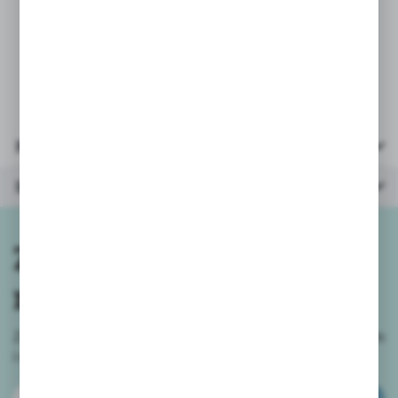
Licencja: Bambino
Format A4, 20 kartek.
Gramatura papieru 80g/m2.
Parametry
Inne z kategorii
Zapisz się do
newslettera
Zapisz się do newslettera na naszym sklepie internetowym
i
otrzymuj informacje o nowościach i promocjach.