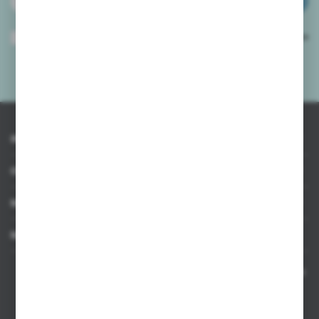
ZAPISZ SIĘ
Wyrażam zgodę na otrzymywanie drogą elektroniczną na wskazany przeze
mnie adres e-mail informacji dotyczących usług świadczonych przez
Administratora. Zgoda może zostać cofnięta w każdym czasie.
Polityka
prywatności
*
INFORMACJE
OBSŁUGA KLIENTA
MOJE KONTO
MASZ PYTANIE
Kontakt telefoniczny 8:00-17:00 w dni robocze oraz 8:00-14:00
w soboty
Dział sprzedaży internetowej