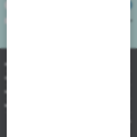
ZAPISZ SIĘ
Wyrażam zgodę na otrzymywanie drogą elektroniczną na wskazany przeze
mnie adres e-mail informacji dotyczących usług świadczonych przez
Administratora. Zgoda może zostać cofnięta w każdym czasie.
Polityka
prywatności
*
INFORMACJE
OBSŁUGA KLIENTA
MOJE KONTO
MASZ PYTANIE
Kontakt telefoniczny 8:00-17:00 w dni robocze oraz 8:00-14:00
w soboty