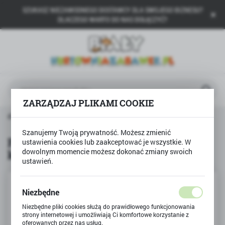
SZUKASZ NIEZAWODNEGO DOSTAWCY DLA SWOJEGO BIZNESU?
USTAWIENIA REGIONALNE
DLACZEGO WARTO DO NAS DOŁĄCZYĆ?
Lokalizacja
Polska
Język
polski
ZARZĄDZAJ PLIKAMI COOKIE
Waluta
BINO
Farby do malowania palcami 12 kolorów Bambino
Polski złoty (PLN)
Szanujemy Twoją prywatność. Możesz zmienić
Farby do malowania palcami 12
ustawienia cookies lub zaakceptować je wszystkie. W
kolorów Bambino
dowolnym momencie możesz dokonać zmiany swoich
ZAPISZ
ustawień.
Niezbędne
Niezbędne pliki cookies służą do prawidłowego funkcjonowania
strony internetowej i umożliwiają Ci komfortowe korzystanie z
oferowanych przez nas usług.