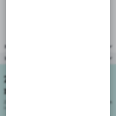
* i
lość kolorów – 12
* słoiczek pojemność: 15ml
Parametry
Inne z kategorii
Zapisz się do
newslettera
Zapisz się do newslettera na naszym sklepie internetowym
i
otrzymuj informacje o nowościach i promocjach.