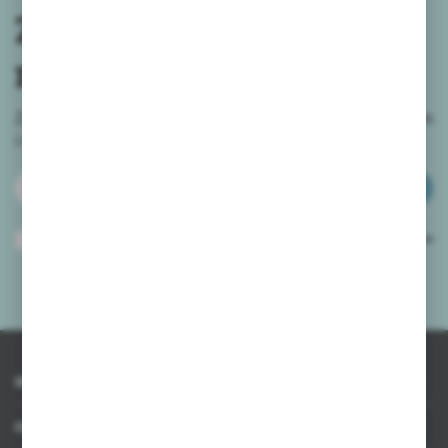
Zapisz się do
newslettera
Zapisz się do newslettera na naszym sklepie internetowym
i
otrzymuj informacje o nowościach i promocjach.
ZAPISZ SIĘ
Wyrażam zgodę na otrzymywanie drogą elektroniczną na wskazany przeze
mnie adres e-mail informacji dotyczących usług świadczonych przez
Administratora. Zgoda może zostać cofnięta w każdym czasie.
Polityka
prywatności
*
INFORMACJE
OBSŁUGA KLIENTA