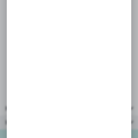
2009 w sprawie bezpieczeństwa
zabawek
oraz wymogi odpowiednich norm.
PARAMETRY:
* kolory ilość: 12 brakotowych w tym
złoty i srebrny,
* flamastry wielkość: 14cm,
* opakowanie - kolorowe pudełeczko
wymiary: 18x14,5cm.
Parametry
Inne z kategorii