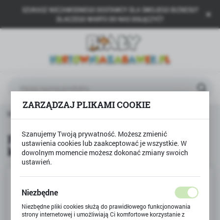
SZUKASZ NIEZAWODNEGO DOSTAWCY DLA SWOJEGO BIZNESU?
USTAWIENIA REGIONALNE
DLACZEGO WARTO DO NAS DOŁĄCZYĆ?
Lokalizacja
Polska
Język
polski
ZARZĄDZAJ PLIKAMI COOKIE
Waluta
BAMBINO
Flamastry brokatowe BAMBINO 12 kolorów
Polski złoty (PLN)
Szanujemy Twoją prywatność. Możesz zmienić
Flamastry brokatowe BAMBINO 12
ustawienia cookies lub zaakceptować je wszystkie. W
kolorów
dowolnym momencie możesz dokonać zmiany swoich
ZAPISZ
ustawień.
Niezbędne
Niezbędne pliki cookies służą do prawidłowego funkcjonowania
strony internetowej i umożliwiają Ci komfortowe korzystanie z