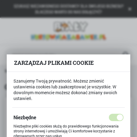
SZUKASZ NIEZAWODNEGO DOSTAWCY DLA SWOJEGO BIZNESU?
USTAWIENIA REGIONALNE
DLACZEGO WARTO DO NAS DOŁĄCZYĆ?
Lokalizacja
Polska
Język
polski
ZARZĄDZAJ PLIKAMI COOKIE
Waluta
a główna
BAMBINO
Gumka do ścierania BAMBINO
Polski złoty (PLN)
Szanujemy Twoją prywatność. Możesz zmienić
Gumka do ścierania BAMBINO
ustawienia cookies lub zaakceptować je wszystkie. W
dowolnym momencie możesz dokonać zmiany swoich
ZAPISZ
ustawień.
Niezbędne
Niezbędne pliki cookies służą do prawidłowego funkcjonowania
strony internetowej i umożliwiają Ci komfortowe korzystanie z
oferowanych przez nas usług.