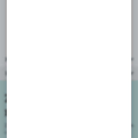
Wielkość gumki: 43x20x15mm.
Gumka ma kształt owalny i występuje
w różnych kolorach - wysyłamy losowo
wybrane.
Parametry
Inne z kategorii
Zapisz się do
newslettera
Zapisz się do newslettera na naszym sklepie internetowym
i
otrzymuj informacje o nowościach i promocjach.