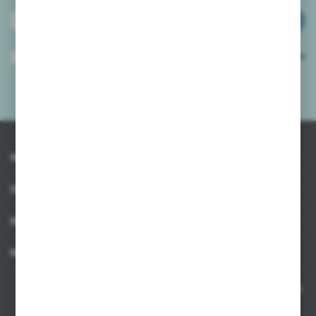
ZAPISZ SIĘ
Wyrażam zgodę na otrzymywanie drogą elektroniczną na wskazany przeze
mnie adres e-mail informacji dotyczących usług świadczonych przez
Administratora. Zgoda może zostać cofnięta w każdym czasie.
Polityka
prywatności
*
INFORMACJE
OBSŁUGA KLIENTA
MOJE KONTO
MASZ PYTANIE
Kontakt telefoniczny 8:00-17:00 w dni robocze oraz 8:00-14:00
w soboty