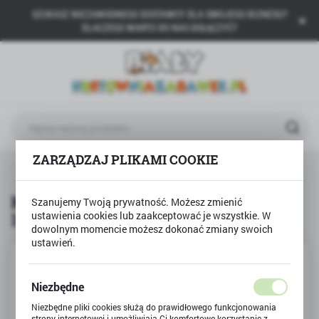
SZUKASZ NIEZAWODNEGO DOSTAWCY DLA SWOJEGO BIZNESU?
USTAWIENIA REGIONALNE
DLACZEGO WARTO DO NAS DOŁĄCZYĆ?
Lokalizacja
Polska
Język
polski
ZARZĄDZAJ PLIKAMI COOKIE
Waluta
BAMBINO
Kredki pastel trójkątne BAMBINO 12kol
Polski złoty (PLN)
Kredki pastel trójkątne BAMBINO
Szanujemy Twoją prywatność. Możesz zmienić
12kol
ustawienia cookies lub zaakceptować je wszystkie. W
ZAPISZ
dowolnym momencie możesz dokonać zmiany swoich
ustawień.
Niezbędne
Niezbędne pliki cookies służą do prawidłowego funkcjonowania
strony internetowej i umożliwiają Ci komfortowe korzystanie z