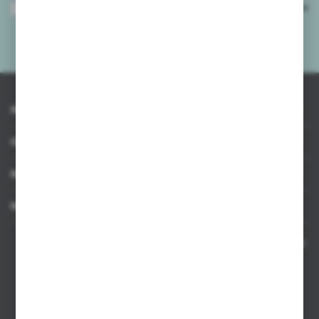
Wyrażam zgodę na otrzymywanie drogą elektroniczną na wskazany przeze
mnie adres e-mail informacji dotyczących usług świadczonych przez
Administratora. Zgoda może zostać cofnięta w każdym czasie.
Polityka
prywatności
*
INFORMACJE
OBSŁUGA KLIENTA
MOJE KONTO
MASZ PYTANIE
Kontakt telefoniczny 8:00-17:00 w dni robocze oraz 8:00-14:00
w soboty
Dział sprzedaży internetowej
+48 533 677 055