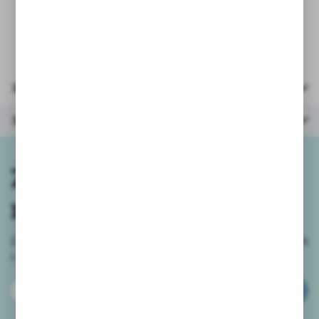
wybrane.
Parametry
Inne z kategorii
Zapisz się do
newslettera
Zapisz się do newslettera na naszym sklepie internetowym
i
otrzymuj informacje o nowościach i promocjach.
ZAPISZ SIĘ