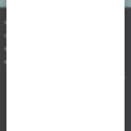
INFORMACJE
OBSŁUGA KLIENTA
MOJE KONTO
MASZ PYTANIE
Kontakt telefoniczny 8:00-17:00 w dni robocze oraz 8:00-14:00
w soboty
Dział sprzedaży internetowej
+48 533 677 055
Dział sprzedaży stacjonarnej
+48 745 57 35
Zakupy hurtowe