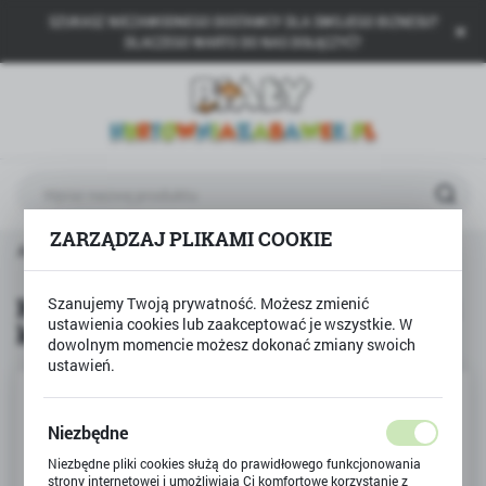
SZUKASZ NIEZAWODNEGO DOSTAWCY DLA SWOJEGO BIZNESU?
USTAWIENIA REGIONALNE
DLACZEGO WARTO DO NAS DOŁĄCZYĆ?
Lokalizacja
Polska
Język
polski
ZARZĄDZAJ PLIKAMI COOKIE
Waluta
BAMBINO
Kredki trójkątne My Little Friend 12 kolorów
Polski złoty (PLN)
Kredki trójkątne My Little Friend 12
Szanujemy Twoją prywatność. Możesz zmienić
ustawienia cookies lub zaakceptować je wszystkie. W
kolorów
ZAPISZ
dowolnym momencie możesz dokonać zmiany swoich
ustawień.
Niezbędne
Niezbędne pliki cookies służą do prawidłowego funkcjonowania
strony internetowej i umożliwiają Ci komfortowe korzystanie z