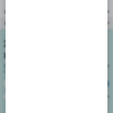
Parametry
Inne z kategorii
Zapisz się do
newslettera
Zapisz się do newslettera na naszym sklepie internetowym
i
otrzymuj informacje o nowościach i promocjach.
ZAPISZ SIĘ
Wyrażam zgodę na otrzymywanie drogą elektroniczną na wskazany przeze
mnie adres e-mail informacji dotyczących usług świadczonych przez
Administratora. Zgoda może zostać cofnięta w każdym czasie.
Polityka
prywatności
*