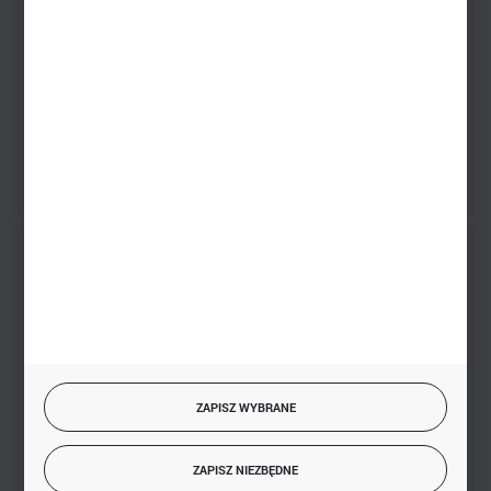
sklep@hurtowniazabawek.pl
PHU BIAŁY
Białystok, ul. Handlowa 13
FORMULARZ KONTAKTOWY
BEZPIECZNE PŁATNOŚCI
SZYBKA DOSTAWA
ZAPISZ WYBRANE
ZAPISZ NIEZBĘDNE