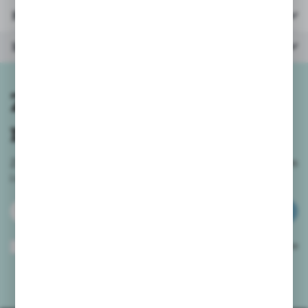
Parametry
Inne z kategorii
Zapisz się do
newslettera
Zapisz się do newslettera na naszym sklepie internetowym
i
otrzymuj informacje o nowościach i promocjach.
ZAPISZ SIĘ
Wyrażam zgodę na otrzymywanie drogą elektroniczną na wskazany przeze
mnie adres e-mail informacji dotyczących usług świadczonych przez
Administratora. Zgoda może zostać cofnięta w każdym czasie.
Polityka
prywatności
*