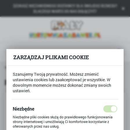
SZUKASZ NIEZAWODNEGO DOSTAWCY DLA SWOJEGO BIZNESU?
USTAWIENIA REGIONALNE
DLACZEGO WARTO DO NAS DOŁĄCZYĆ?
Lokalizacja
Polska
Język
polski
ZARZĄDZAJ PLIKAMI COOKIE
Waluta
Strona główna
BAMBINO
Pędzelki 3szt. BAMBINO
Polski złoty (PLN)
Szanujemy Twoją prywatność. Możesz zmienić
ustawienia cookies lub zaakceptować je wszystkie. W
Pędzelki 3szt. BAMBINO
dowolnym momencie możesz dokonać zmiany swoich
ZAPISZ
ustawień.
Niezbędne
Niezbędne pliki cookies służą do prawidłowego funkcjonowania
strony internetowej i umożliwiają Ci komfortowe korzystanie z
oferowanych przez nas usług.