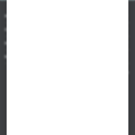
INFORMACJE
OBSŁUGA KLIENTA
MOJE KONTO
MASZ PYTANIE
Kontakt telefoniczny 8:00-17:00 w dni robocze oraz 8:00-14:00
w soboty
Dział sprzedaży internetowej
+48 533 677 055
Dział sprzedaży stacjonarnej
+48 745 57 35
Zakupy hurtowe
+48 793 612 067