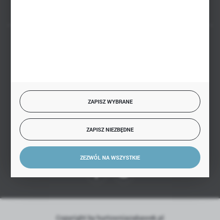
BEZPIECZNE PŁATNOŚCI
SZYBKA DOSTAWA
ZAPISZ WYBRANE
ZAPISZ NIEZBĘDNE
DOŁĄCZ DO NAS
ZEZWÓL NA WSZYSTKIE
Copyright by hurtowniazabawek.pl