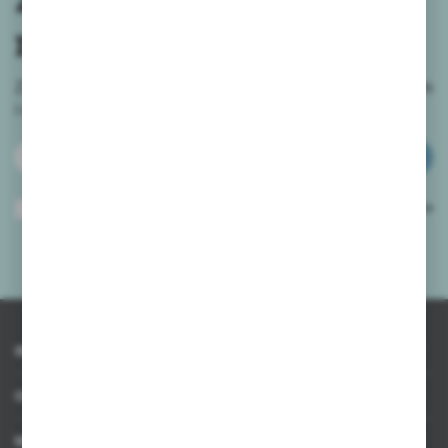
newslettera
Zapisz się do newslettera na naszym sklepie internetowym
i
otrzymuj informacje o nowościach i promocjach.
ZAPISZ SIĘ
Wyrażam zgodę na otrzymywanie drogą elektroniczną na wskazany przeze
mnie adres e-mail informacji dotyczących usług świadczonych przez
Administratora. Zgoda może zostać cofnięta w każdym czasie.
Polityka
prywatności
*
INFORMACJE
OBSŁUGA KLIENTA
MOJE KONTO