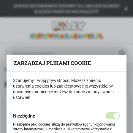
SZUKASZ NIEZAWODNEGO DOSTAWCY DLA SWOJEGO BIZNESU?
USTAWIENIA REGIONALNE
DLACZEGO WARTO DO NAS DOŁĄCZYĆ?
Lokalizacja
Polska
Język
polski
ZARZĄDZAJ PLIKAMI COOKIE
Waluta
na główna
BAMBINO
Plastelina 12 kolorów ASTRA
Polski złoty (PLN)
Szanujemy Twoją prywatność. Możesz zmienić
Plastelina 12 kolorów ASTRA
ustawienia cookies lub zaakceptować je wszystkie. W
dowolnym momencie możesz dokonać zmiany swoich
ZAPISZ
ustawień.
Niezbędne
Niezbędne pliki cookies służą do prawidłowego funkcjonowania
strony internetowej i umożliwiają Ci komfortowe korzystanie z