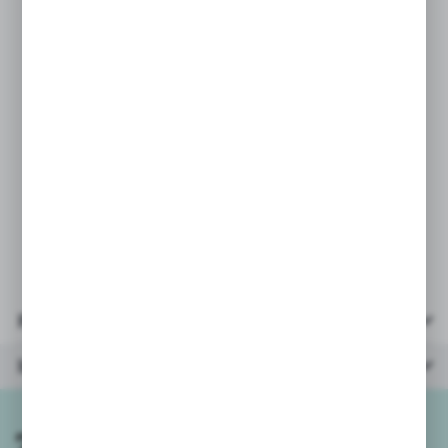
rozwoju i kształtowania motoryki małej.
Parametry:
* ilość sztuk w opakowaniu: 12
* ilość kolorów: 12
* wielkość plastra plasteliny: 7,5x1cm,
* opakowanie 19,5x9,5x1,5cm.
Parametry
Inne z kategorii
Zapisz się do