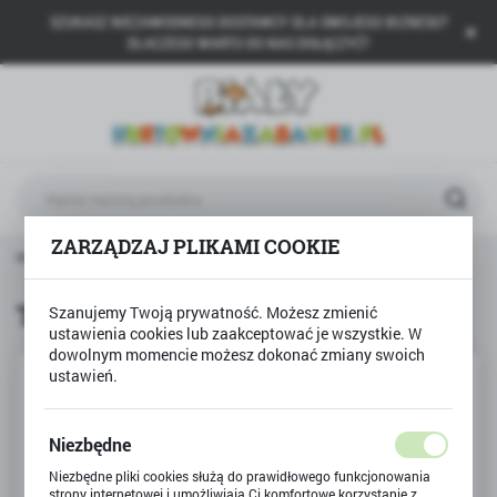
SZUKASZ NIEZAWODNEGO DOSTAWCY DLA SWOJEGO BIZNESU?
USTAWIENIA REGIONALNE
DLACZEGO WARTO DO NAS DOŁĄCZYĆ?
Lokalizacja
Polska
Język
polski
ZARZĄDZAJ PLIKAMI COOKIE
Waluta
łówna
BAMBINO
Temperówka podwójna BAMBINO
Polski złoty (PLN)
Temperówka podwójna BAMBINO
Szanujemy Twoją prywatność. Możesz zmienić
ustawienia cookies lub zaakceptować je wszystkie. W
ZAPISZ
dowolnym momencie możesz dokonać zmiany swoich
ustawień.
Niezbędne
Niezbędne pliki cookies służą do prawidłowego funkcjonowania
strony internetowej i umożliwiają Ci komfortowe korzystanie z