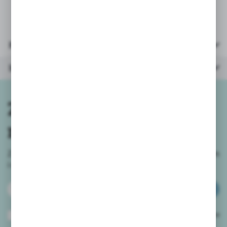
Parametry
Inne z kategorii
Zapisz się do
newslettera
Zapisz się do newslettera na naszym sklepie internetowym
i
otrzymuj informacje o nowościach i promocjach.
ZAPISZ SIĘ
Wyrażam zgodę na otrzymywanie drogą elektroniczną na wskazany przeze
mnie adres e-mail informacji dotyczących usług świadczonych przez