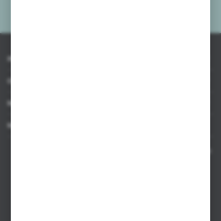
Administratora. Zgoda może zostać cofnięta w każdym czasie.
Polityka
prywatności
*
INFORMACJE
OBSŁUGA KLIENTA
MOJE KONTO
MASZ PYTANIE
Kontakt telefoniczny 8:00-17:00 w dni robocze oraz 8:00-14:00
w soboty
Dział sprzedaży internetowej
+48 533 677 055
Dział sprzedaży stacjonarnej
+48 745 57 35