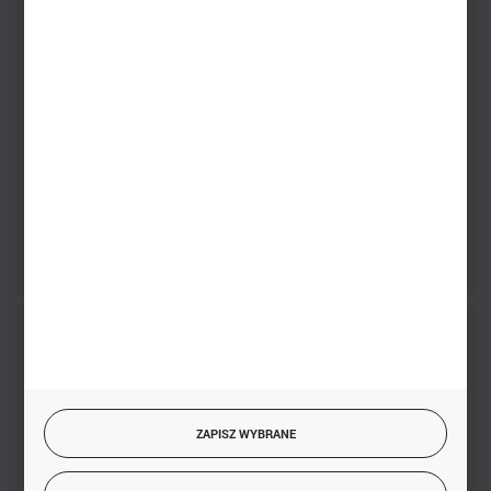
Zakupy hurtowe
+48 793 612 067
sklep@hurtowniazabawek.pl
PHU BIAŁY
Białystok, ul. Handlowa 13
FORMULARZ KONTAKTOWY
BEZPIECZNE PŁATNOŚCI
ZAPISZ WYBRANE
SZYBKA DOSTAWA