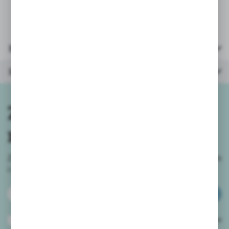
Parametry
Inne z kategorii
Zapisz się do
newslettera
Zapisz się do newslettera na naszym sklepie internetowym
i
otrzymuj informacje o nowościach i promocjach.
ZAPISZ SIĘ
Wyrażam zgodę na otrzymywanie drogą elektroniczną na wskazany przeze
mnie adres e-mail informacji dotyczących usług świadczonych przez