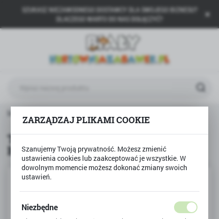
SZUKASZ NIEZAWODNEGO DOSTAWCY DLA SWOJEGO BIZNESU?
USTAWIENIA REGIONALNE
DLACZEGO WARTO DO NAS DOŁĄCZYĆ?
Lokalizacja
Polska
Język
polski
Waluta
BAMBINO
Temperówka podwójna z gumką BAMBINO
Polski złoty (PLN)
ZARZĄDZAJ PLIKAMI COOKIE
Temperówka podwójna z gumką
BAMBINO
Szanujemy Twoją prywatność. Możesz zmienić
ZAPISZ
ustawienia cookies lub zaakceptować je wszystkie. W
dowolnym momencie możesz dokonać zmiany swoich
ustawień.
Niezbędne