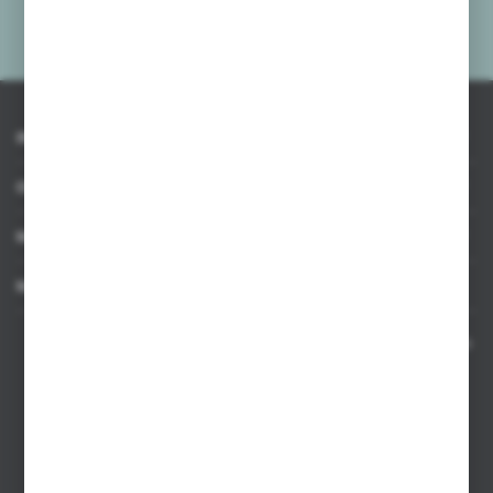
Administratora. Zgoda może zostać cofnięta w każdym czasie.
Polityka
prywatności
*
INFORMACJE
OBSŁUGA KLIENTA
MOJE KONTO
MASZ PYTANIE
Kontakt telefoniczny 8:00-17:00 w dni robocze oraz 8:00-14:00
w soboty
Dział sprzedaży internetowej
+48 533 677 055
Dział sprzedaży stacjonarnej
+48 745 57 35