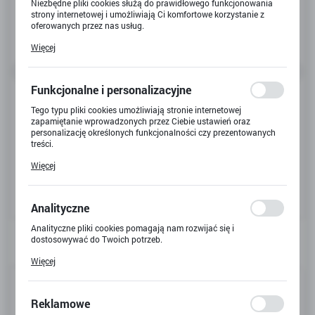
Niezbędne pliki cookies służą do prawidłowego funkcjonowania
strony internetowej i umożliwiają Ci komfortowe korzystanie z
oferowanych przez nas usług.
Pliki cookies odpowiadają na podejmowane przez Ciebie działania
Więcej
w celu m.in. dostosowania Twoich ustawień preferencji
prywatności, logowania czy wypełniania formularzy. Dzięki plikom
cookies strona, z której korzystasz, może działać bez zakłóceń.
Funkcjonalne i personalizacyjne
Tego typu pliki cookies umożliwiają stronie internetowej
zapamiętanie wprowadzonych przez Ciebie ustawień oraz
personalizację określonych funkcjonalności czy prezentowanych
treści.
Dzięki tym plikom cookies możemy zapewnić Ci większy komfort
Więcej
korzystania z funkcjonalności naszej strony poprzez dopasowanie
jej do Twoich indywidualnych preferencji. Wyrażenie zgody na
funkcjonalne i personalizacyjne pliki cookies gwarantuje
dostępność większej ilości funkcji na stronie.
Analityczne
Analityczne pliki cookies pomagają nam rozwijać się i
dostosowywać do Twoich potrzeb.
Cookies analityczne pozwalają na uzyskanie informacji w zakresie
Więcej
wykorzystywania witryny internetowej, miejsca oraz częstotliwości,
z jaką odwiedzane są nasze serwisy www. Dane pozwalają nam na
Kod produktu:
E-5933
ocenę naszych serwisów internetowych pod względem ich
popularności wśród użytkowników. Zgromadzone informacje są
Reklamowe
Kod EAN:
5903235650161
przetwarzane w formie zanonimizowanej. Wyrażenie zgody na