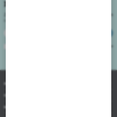
newslettera
Zapisz się do newslettera na naszym sklepie internetowym
i
otrzymuj informacje o nowościach i promocjach.
ZAPISZ SIĘ
Wyrażam zgodę na otrzymywanie drogą elektroniczną na wskazany przeze
mnie adres e-mail informacji dotyczących usług świadczonych przez
Administratora. Zgoda może zostać cofnięta w każdym czasie.
Polityka
prywatności
*
INFORMACJE
OBSŁUGA KLIENTA
MOJE KONTO