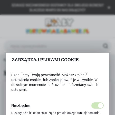
SZUKASZ NIEZAWODNEGO DOSTAWCY DLA SWOJEGO BIZNESU?
USTAWIENIA REGIONALNE
DLACZEGO WARTO DO NAS DOŁĄCZYĆ?
Lokalizacja
Polska
Język
polski
Waluta
ZARZĄDZAJ PLIKAMI COOKIE
ne, płyny, pistolety
Miecz na bańki mydlane BOHATER
Polski złoty (PLN)
Miecz na bańki mydlane BOHATER
Szanujemy Twoją prywatność. Możesz zmienić
ustawienia cookies lub zaakceptować je wszystkie. W
ZAPISZ
dowolnym momencie możesz dokonać zmiany swoich
ustawień.
Niezbędne
Niezbędne pliki cookies służą do prawidłowego funkcjonowania