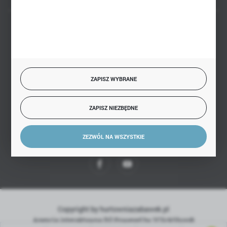
BEZPIECZNE PŁATNOŚCI
ZAPISZ WYBRANE
SZYBKA DOSTAWA
ZAPISZ NIEZBĘDNE
ZEZWÓL NA WSZYSTKIE
DOŁĄCZ DO NAS
Copyright by hurtowniazabawek.pl
Agencja interaktywna
[ti]
Powered by
2ClickShop®