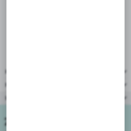
wiadomości nie gwarantuje wysyłki
wybranego koloru/wzoru.
Przy zamówieniach powyżej 5szt
wysyłamy mix kolorów/wzorów.
Pliki do pobrania
Parametry
Inne z kategorii
Zapisz się do