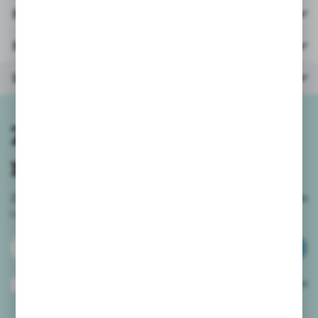
Pliki do pobrania
Parametry
Inne z kategorii
Zapisz się do
newslettera
Zapisz się do newslettera na naszym sklepie internetowym
i
otrzymuj informacje o nowościach i promocjach.
ZAPISZ SIĘ
Wyrażam zgodę na otrzymywanie drogą elektroniczną na wskazany przeze
mnie adres e-mail informacji dotyczących usług świadczonych przez
Administratora. Zgoda może zostać cofnięta w każdym czasie.
Polityka
prywatności
*