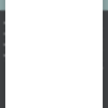
INFORMACJE
OBSŁUGA KLIENTA
MOJE KONTO
MASZ PYTANIE
Kontakt telefoniczny 8:00-17:00 w dni robocze oraz 8:00-14:00
w soboty
Dział sprzedaży internetowej
+48 533 677 055
Dział sprzedaży stacjonarnej
+48 745 57 35