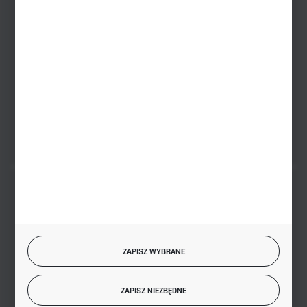
Zakupy hurtowe
+48 793 612 067
sklep@hurtowniazabawek.pl
PHU BIAŁY
Białystok, ul. Handlowa 13
FORMULARZ KONTAKTOWY
BEZPIECZNE PŁATNOŚCI
ZAPISZ WYBRANE
SZYBKA DOSTAWA
ZAPISZ NIEZBĘDNE