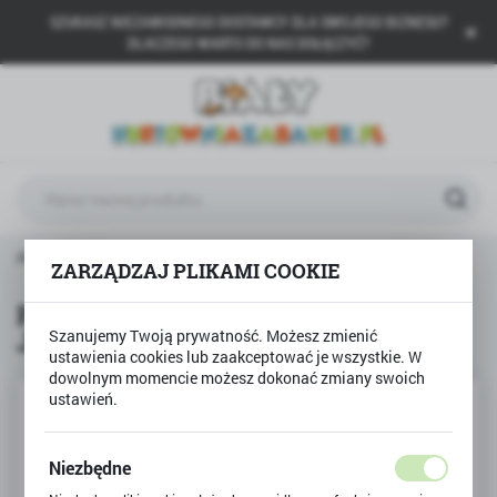
SZUKASZ NIEZAWODNEGO DOSTAWCY DLA SWOJEGO BIZNESU?
USTAWIENIA REGIONALNE
DLACZEGO WARTO DO NAS DOŁĄCZYĆ?
Lokalizacja
Polska
Język
polski
Waluta
stolety
Pistolet na bańki mydlane KONIK JEDNOROŻEC
ZARZĄDZAJ PLIKAMI COOKIE
Polski złoty (PLN)
Pistolet na bańki mydlane KONIK
JEDNOROŻEC
Szanujemy Twoją prywatność. Możesz zmienić
ZAPISZ
ustawienia cookies lub zaakceptować je wszystkie. W
dowolnym momencie możesz dokonać zmiany swoich
ustawień.
Niezbędne