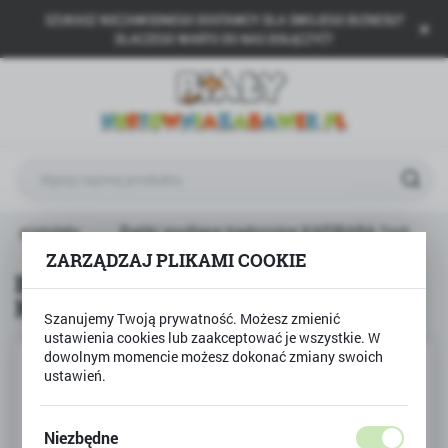
SZUKASZ NIEZAWODNEGO DOSTAWCY DLA SWOJEGO BIZNESU?
USTAWIENIA REGIONALNE
DLACZEGO WARTO DO NAS DOŁĄCZYĆ?
Lokalizacja
Polska
Język
polski
Waluta
y, pistolety
Bańki mydlane tradycyjne KAPIBARA 1szt.
Polski złoty (PLN)
ZARZĄDZAJ PLIKAMI COOKIE
Bańki mydlane tradycyjne
KAPIBARA 1szt.
ZAPISZ
Szanujemy Twoją prywatność. Możesz zmienić
ustawienia cookies lub zaakceptować je wszystkie. W
dowolnym momencie możesz dokonać zmiany swoich
ustawień.
Niezbędne