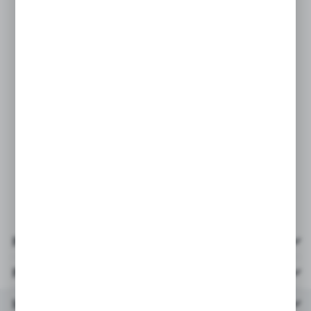
- materiał: plastik, płyn do baniek
mydlanych
- wiek: 3+
- opakowanie zbiorcze 24szt./cena za 1szt.
Ze względu na różnorodność
pakowania oraz dostaw - nie oferujemy
możliwości wyboru konkretnego
wzoru/koloru.
Pliki do pobrania
Parametry
Inne z kategorii