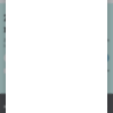
Zapisz się do
newslettera
Zapisz się do newslettera na naszym sklepie internetowym
i
otrzymuj informacje o nowościach i promocjach.
ZAPISZ SIĘ
Wyrażam zgodę na otrzymywanie drogą elektroniczną na wskazany przeze
mnie adres e-mail informacji dotyczących usług świadczonych przez
Administratora. Zgoda może zostać cofnięta w każdym czasie.
Polityka
prywatności
*
INFORMACJE