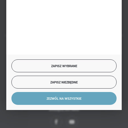
Białystok, ul. Handlowa 13
FORMULARZ KONTAKTOWY
BEZPIECZNE PŁATNOŚCI
ZAPISZ WYBRANE
SZYBKA DOSTAWA
ZAPISZ NIEZBĘDNE
ZEZWÓL NA WSZYSTKIE
DOŁĄCZ DO NAS