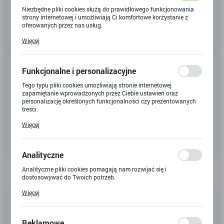
Niezbędne pliki cookies służą do prawidłowego funkcjonowania
strony internetowej i umożliwiają Ci komfortowe korzystanie z
oferowanych przez nas usług.
Pliki cookies odpowiadają na podejmowane przez Ciebie działania
Więcej
w celu m.in. dostosowania Twoich ustawień preferencji
prywatności, logowania czy wypełniania formularzy. Dzięki plikom
cookies strona, z której korzystasz, może działać bez zakłóceń.
Funkcjonalne i personalizacyjne
Tego typu pliki cookies umożliwiają stronie internetowej
zapamiętanie wprowadzonych przez Ciebie ustawień oraz
personalizację określonych funkcjonalności czy prezentowanych
treści.
Dzięki tym plikom cookies możemy zapewnić Ci większy komfort
Więcej
korzystania z funkcjonalności naszej strony poprzez dopasowanie
jej do Twoich indywidualnych preferencji. Wyrażenie zgody na
funkcjonalne i personalizacyjne pliki cookies gwarantuje
dostępność większej ilości funkcji na stronie.
Analityczne
Analityczne pliki cookies pomagają nam rozwijać się i
dostosowywać do Twoich potrzeb.
Cookies analityczne pozwalają na uzyskanie informacji w zakresie
Więcej
wykorzystywania witryny internetowej, miejsca oraz częstotliwości,
Kod produktu:
X-9694
z jaką odwiedzane są nasze serwisy www. Dane pozwalają nam na
ocenę naszych serwisów internetowych pod względem ich
Kod EAN:
5901271632981
popularności wśród użytkowników. Zgromadzone informacje są
Reklamowe