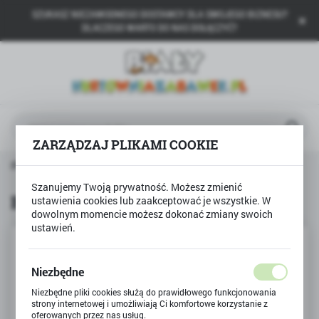
SZUKASZ NIEZAWODNEGO DOSTAWCY DLA SWOJEGO BIZNESU?
USTAWIENIA REGIONALNE
DLACZEGO WARTO DO NAS DOŁĄCZYĆ?
Lokalizacja
Polska
Język
polski
ZARZĄDZAJ PLIKAMI COOKIE
Waluta
ydlane, płyny, pistolety
Bańki mydlane tradycyjne 1szt
Polski złoty (PLN)
Szanujemy Twoją prywatność. Możesz zmienić
Bańki mydlane tradycyjne 1szt
ustawienia cookies lub zaakceptować je wszystkie. W
dowolnym momencie możesz dokonać zmiany swoich
ZAPISZ
ustawień.
Niezbędne
Niezbędne pliki cookies służą do prawidłowego funkcjonowania
strony internetowej i umożliwiają Ci komfortowe korzystanie z
oferowanych przez nas usług.