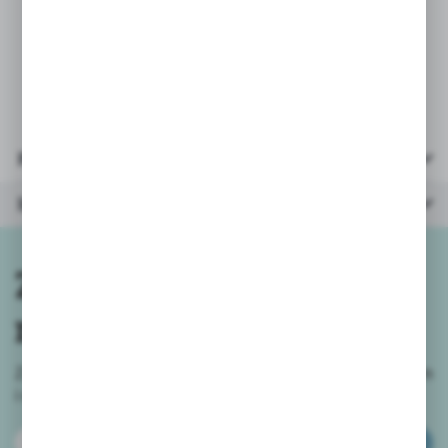
* wiek: 3+
* opakowanie zbiorcze 12szt/cena za 1szt
Parametry
Inne z kategorii
Zapisz się do
newslettera
Zapisz się do newslettera na naszym sklepie internetowym
i
otrzymuj informacje o nowościach i promocjach.
ZAPISZ SIĘ