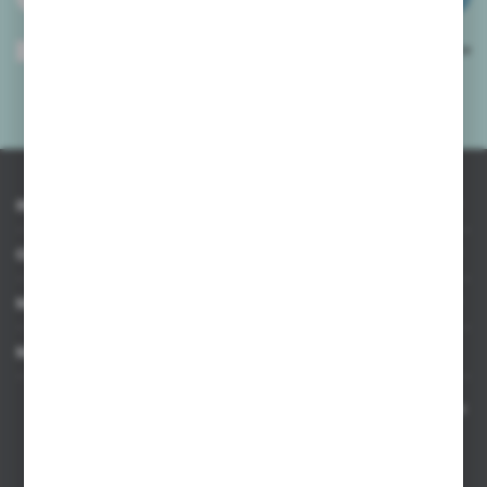
Wyrażam zgodę na otrzymywanie drogą elektroniczną na wskazany przeze
mnie adres e-mail informacji dotyczących usług świadczonych przez
Administratora. Zgoda może zostać cofnięta w każdym czasie.
Polityka
prywatności
*
INFORMACJE
OBSŁUGA KLIENTA
MOJE KONTO
MASZ PYTANIE
Kontakt telefoniczny 8:00-17:00 w dni robocze oraz 8:00-14:00
w soboty
Dział sprzedaży internetowej