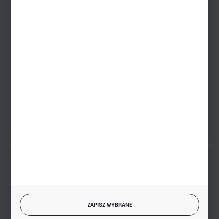
+48 745 57 35
Zakupy hurtowe
+48 793 612 067
sklep@hurtowniazabawek.pl
PHU BIAŁY
Białystok, ul. Handlowa 13
FORMULARZ KONTAKTOWY
BEZPIECZNE PŁATNOŚCI
ZAPISZ WYBRANE
SZYBKA DOSTAWA