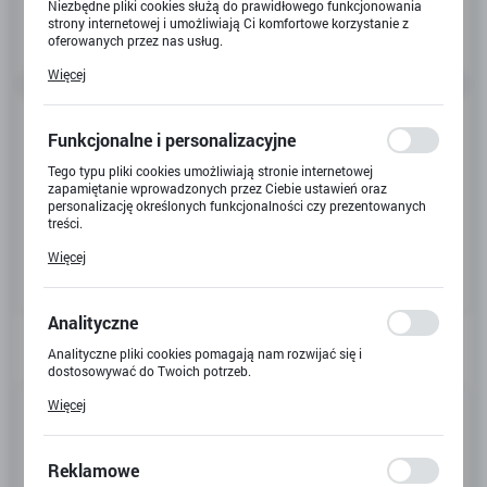
Niezbędne pliki cookies służą do prawidłowego funkcjonowania
strony internetowej i umożliwiają Ci komfortowe korzystanie z
oferowanych przez nas usług.
Pliki cookies odpowiadają na podejmowane przez Ciebie działania
Więcej
w celu m.in. dostosowania Twoich ustawień preferencji
prywatności, logowania czy wypełniania formularzy. Dzięki plikom
cookies strona, z której korzystasz, może działać bez zakłóceń.
Funkcjonalne i personalizacyjne
Tego typu pliki cookies umożliwiają stronie internetowej
zapamiętanie wprowadzonych przez Ciebie ustawień oraz
personalizację określonych funkcjonalności czy prezentowanych
treści.
Dzięki tym plikom cookies możemy zapewnić Ci większy komfort
Więcej
korzystania z funkcjonalności naszej strony poprzez dopasowanie
jej do Twoich indywidualnych preferencji. Wyrażenie zgody na
funkcjonalne i personalizacyjne pliki cookies gwarantuje
dostępność większej ilości funkcji na stronie.
Analityczne
Analityczne pliki cookies pomagają nam rozwijać się i
dostosowywać do Twoich potrzeb.
Cookies analityczne pozwalają na uzyskanie informacji w zakresie
Kod produktu:
Y-3967
Więcej
wykorzystywania witryny internetowej, miejsca oraz częstotliwości,
z jaką odwiedzane są nasze serwisy www. Dane pozwalają nam na
Kod EAN:
5901924044093
ocenę naszych serwisów internetowych pod względem ich
popularności wśród użytkowników. Zgromadzone informacje są
Reklamowe
przetwarzane w formie zanonimizowanej. Wyrażenie zgody na
Dostępny