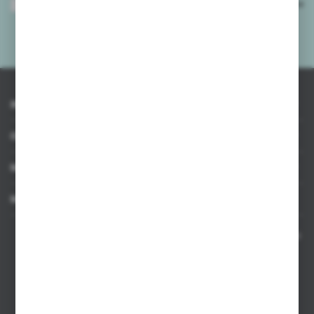
Wyrażam zgodę na otrzymywanie drogą elektroniczną na wskazany przeze
mnie adres e-mail informacji dotyczących usług świadczonych przez
Administratora. Zgoda może zostać cofnięta w każdym czasie.
Polityka
prywatności
*
INFORMACJE
OBSŁUGA KLIENTA
MOJE KONTO
MASZ PYTANIE
Kontakt telefoniczny 8:00-17:00 w dni robocze oraz 8:00-14:00
w soboty
Dział sprzedaży internetowej
+48 533 677 055
Dział sprzedaży stacjonarnej