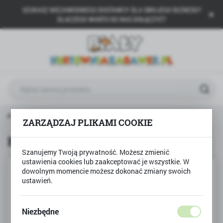
SZUKASZ NIEZAWODNEGO DOSTAWCY DLA SWOJEGO BIZNESU?
USTAWIENIA REGIONALNE
DLACZEGO WARTO DO NAS DOŁĄCZYĆ?
Lokalizacja
Polska
Język
polski
Waluta
lane, płyny, pistolety
Bańki mydlane PŁYN 1L karnister
Polski złoty (PLN)
ZARZĄDZAJ PLIKAMI COOKIE
Bańki mydlane PŁYN 1L karnister
Szanujemy Twoją prywatność. Możesz zmienić
ZAPISZ
ustawienia cookies lub zaakceptować je wszystkie. W
dowolnym momencie możesz dokonać zmiany swoich
ustawień.
Niezbędne