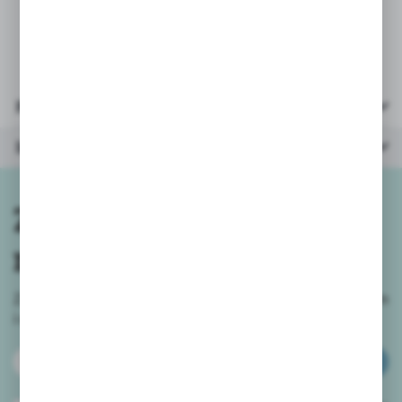
- wiek: 3+
Parametry
Inne z kategorii
Zapisz się do
newslettera
Zapisz się do newslettera na naszym sklepie internetowym
i
otrzymuj informacje o nowościach i promocjach.
ZAPISZ SIĘ