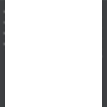
INFORMACJE
OBSŁUGA KLIENTA
MOJE KONTO
MASZ PYTANIE
Kontakt telefoniczny 8:00-17:00 w dni robocze oraz 8:00-14:00
w soboty
Dział sprzedaży internetowej
+48 533 677 055
Dział sprzedaży stacjonarnej
+48 745 57 35
Zakupy hurtowe
+48 793 612 067