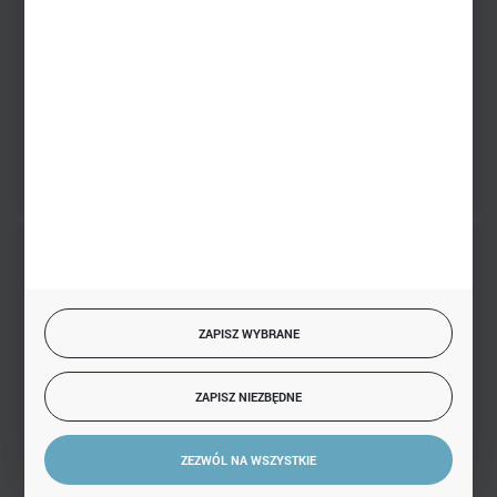
sklep@hurtowniazabawek.pl
PHU BIAŁY
Białystok, ul. Handlowa 13
FORMULARZ KONTAKTOWY
BEZPIECZNE PŁATNOŚCI
ZAPISZ WYBRANE
SZYBKA DOSTAWA
ZAPISZ NIEZBĘDNE
ZEZWÓL NA WSZYSTKIE