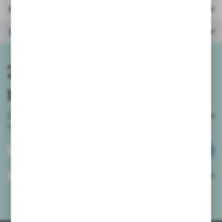
Parametry
Inne z kategorii
Zapisz się do
newslettera
Zapisz się do newslettera na naszym sklepie internetowym
i
otrzymuj informacje o nowościach i promocjach.
ZAPISZ SIĘ
Wyrażam zgodę na otrzymywanie drogą elektroniczną na wskazany przeze
mnie adres e-mail informacji dotyczących usług świadczonych przez
Administratora. Zgoda może zostać cofnięta w każdym czasie.
Polityka
prywatności
*