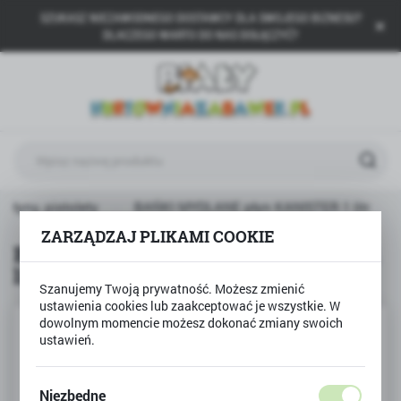
SZUKASZ NIEZAWODNEGO DOSTAWCY DLA SWOJEGO BIZNESU?
USTAWIENIA REGIONALNE
DLACZEGO WARTO DO NAS DOŁĄCZYĆ?
Lokalizacja
Polska
Język
polski
Waluta
 płyny, pistolety
BAŃKI MYDLANE płyn KANISTER 1 litr
Polski złoty (PLN)
ZARZĄDZAJ PLIKAMI COOKIE
BAŃKI MYDLANE płyn KANISTER 1
litr
ZAPISZ
Szanujemy Twoją prywatność. Możesz zmienić
ustawienia cookies lub zaakceptować je wszystkie. W
dowolnym momencie możesz dokonać zmiany swoich
ustawień.
Niezbędne