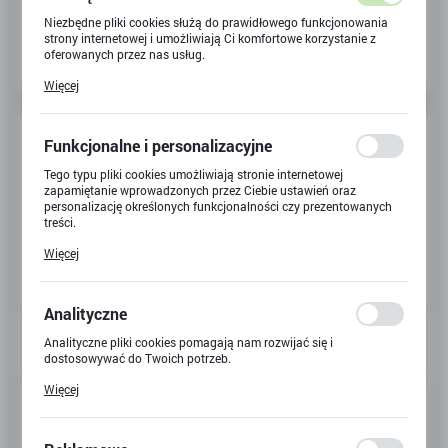
Niezbędne pliki cookies służą do prawidłowego funkcjonowania
strony internetowej i umożliwiają Ci komfortowe korzystanie z
oferowanych przez nas usług.
Pliki cookies odpowiadają na podejmowane przez Ciebie działania
Więcej
w celu m.in. dostosowania Twoich ustawień preferencji
prywatności, logowania czy wypełniania formularzy. Dzięki plikom
cookies strona, z której korzystasz, może działać bez zakłóceń.
Funkcjonalne i personalizacyjne
Tego typu pliki cookies umożliwiają stronie internetowej
zapamiętanie wprowadzonych przez Ciebie ustawień oraz
personalizację określonych funkcjonalności czy prezentowanych
treści.
Dzięki tym plikom cookies możemy zapewnić Ci większy komfort
Więcej
korzystania z funkcjonalności naszej strony poprzez dopasowanie
jej do Twoich indywidualnych preferencji. Wyrażenie zgody na
funkcjonalne i personalizacyjne pliki cookies gwarantuje
dostępność większej ilości funkcji na stronie.
Analityczne
Analityczne pliki cookies pomagają nam rozwijać się i
dostosowywać do Twoich potrzeb.
Cookies analityczne pozwalają na uzyskanie informacji w zakresie
Więcej
Kod produktu:
Z-8276
wykorzystywania witryny internetowej, miejsca oraz częstotliwości,
z jaką odwiedzane są nasze serwisy www. Dane pozwalają nam na
ocenę naszych serwisów internetowych pod względem ich
Kod EAN:
5902385962841
popularności wśród użytkowników. Zgromadzone informacje są