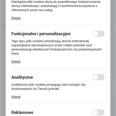
Niezbędne pliki cookies służą do prawidłowego funkcjonowania
strony internetowej i umożliwiają Ci komfortowe korzystanie z
oferowanych przez nas usług.
Pliki cookies odpowiadają na podejmowane przez Ciebie działania
Więcej
w celu m.in. dostosowania Twoich ustawień preferencji
prywatności, logowania czy wypełniania formularzy. Dzięki plikom
cookies strona, z której korzystasz, może działać bez zakłóceń.
Funkcjonalne i personalizacyjne
Tego typu pliki cookies umożliwiają stronie internetowej
zapamiętanie wprowadzonych przez Ciebie ustawień oraz
personalizację określonych funkcjonalności czy prezentowanych
treści.
Dzięki tym plikom cookies możemy zapewnić Ci większy komfort
Więcej
korzystania z funkcjonalności naszej strony poprzez dopasowanie
jej do Twoich indywidualnych preferencji. Wyrażenie zgody na
funkcjonalne i personalizacyjne pliki cookies gwarantuje
dostępność większej ilości funkcji na stronie.
Analityczne
Analityczne pliki cookies pomagają nam rozwijać się i
dostosowywać do Twoich potrzeb.
Cookies analityczne pozwalają na uzyskanie informacji w zakresie
Więcej
wykorzystywania witryny internetowej, miejsca oraz częstotliwości,
Kod produktu:
X-6781
z jaką odwiedzane są nasze serwisy www. Dane pozwalają nam na
ocenę naszych serwisów internetowych pod względem ich
popularności wśród użytkowników. Zgromadzone informacje są
Reklamowe
Kod EAN:
5907544114628
przetwarzane w formie zanonimizowanej. Wyrażenie zgody na