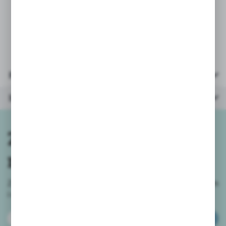
Parametry
Inne z kategorii
Zapisz się do
newslettera
Zapisz się do newslettera na naszym sklepie internetowym
i
otrzymuj informacje o nowościach i promocjach.
ZAPISZ SIĘ