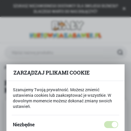
SZUKASZ NIEZAWODNEGO DOSTAWCY DLA SWOJEGO BIZNESU?
USTAWIENIA REGIONALNE
DLACZEGO WARTO DO NAS DOŁĄCZYĆ?
Lokalizacja
Polska
Język
polski
Waluta
PISTOLET NA BAŃKI MYDLANE KONIK światło led, dźwięk
Polski złoty (PLN)
ZARZĄDZAJ PLIKAMI COOKIE
PISTOLET NA BAŃKI MYDLANE
KONIK światło led, dźwięk
Szanujemy Twoją prywatność. Możesz zmienić
ZAPISZ
ustawienia cookies lub zaakceptować je wszystkie. W
dowolnym momencie możesz dokonać zmiany swoich
ustawień.
Niezbędne