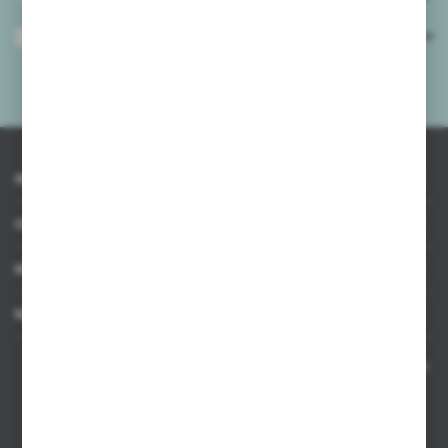
Wyrażam zgodę na otrzymywanie drogą elektroniczną na wskazany przeze
mnie adres e-mail informacji dotyczących usług świadczonych przez
Administratora. Zgoda może zostać cofnięta w każdym czasie.
Polityka
prywatności
*
INFORMACJE
OBSŁUGA KLIENTA
MOJE KONTO
MASZ PYTANIE
Kontakt telefoniczny 8:00-17:00 w dni robocze oraz 8:00-14:00
w soboty
Dział sprzedaży internetowej
+48 533 677 055