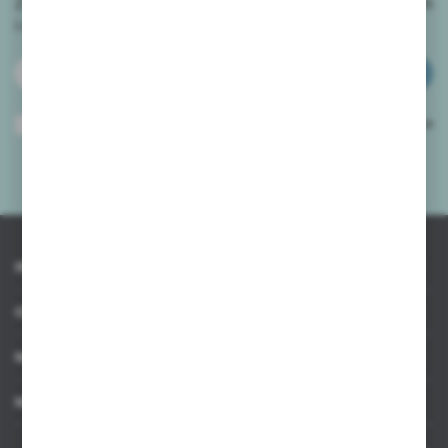
Zapisz się do newslettera na naszym sklepie internetowym
i
otrzymuj informacje o nowościach i promocjach.
ZAPISZ SIĘ
Wyrażam zgodę na otrzymywanie drogą elektroniczną na wskazany przeze
mnie adres e-mail informacji dotyczących usług świadczonych przez
Administratora. Zgoda może zostać cofnięta w każdym czasie.
Polityka
prywatności
*
INFORMACJE
OBSŁUGA KLIENTA
MOJE KONTO
MASZ PYTANIE