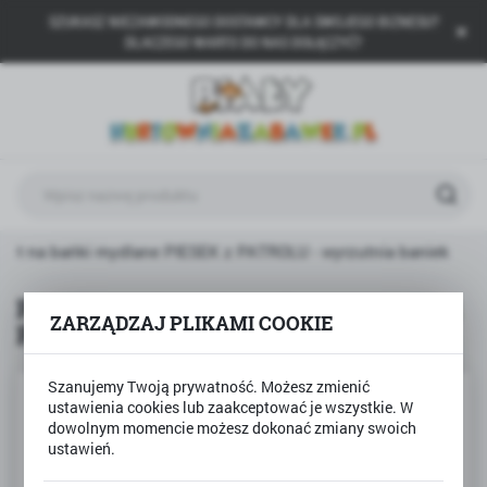
SZUKASZ NIEZAWODNEGO DOSTAWCY DLA SWOJEGO BIZNESU?
USTAWIENIA REGIONALNE
DLACZEGO WARTO DO NAS DOŁĄCZYĆ?
Lokalizacja
Polska
Język
polski
Waluta
olet na bańki mydlane PIESEK z PATROLU - wyrzutnia baniek
Polski złoty (PLN)
Pistolet na bańki mydlane PIESEK z
ZARZĄDZAJ PLIKAMI COOKIE
PATROLU - wyrzutnia baniek
ZAPISZ
Szanujemy Twoją prywatność. Możesz zmienić
ustawienia cookies lub zaakceptować je wszystkie. W
dowolnym momencie możesz dokonać zmiany swoich
ustawień.