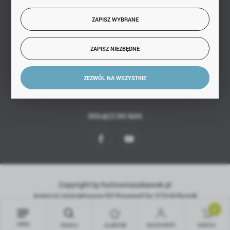
BEZPIECZNE PŁATNOŚCI
ZAPISZ WYBRANE
ZAPISZ NIEZBĘDNE
SZYBKA DOSTAWA
ZEZWÓL NA WSZYSTKIE
DOŁĄCZ DO NAS
Copyright by hurtowniazabawek.pl
Agencja interaktywna
[ti]
Powered by
2ClickShop®
0
MENU
SZUKAJ
ULUBIONE
MOJE KONTO
KOSZYK