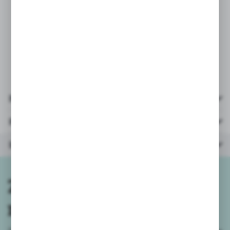
wybranego koloru/wzoru.
Przy zamówieniach powyżej 3szt
wysyłamy mix kolorów/wzorów.
Pliki do pobrania
Parametry
Inne z kategorii
Zapisz się do
newslettera