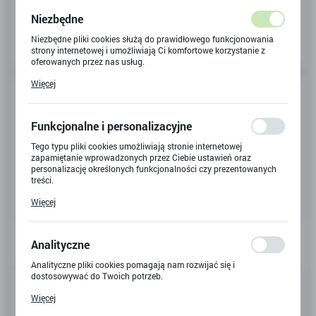
Niezbędne
Niezbędne pliki cookies służą do prawidłowego funkcjonowania
strony internetowej i umożliwiają Ci komfortowe korzystanie z
oferowanych przez nas usług.
Pliki cookies odpowiadają na podejmowane przez Ciebie działania
Więcej
w celu m.in. dostosowania Twoich ustawień preferencji
prywatności, logowania czy wypełniania formularzy. Dzięki plikom
cookies strona, z której korzystasz, może działać bez zakłóceń.
Funkcjonalne i personalizacyjne
Tego typu pliki cookies umożliwiają stronie internetowej
zapamiętanie wprowadzonych przez Ciebie ustawień oraz
personalizację określonych funkcjonalności czy prezentowanych
treści.
Dzięki tym plikom cookies możemy zapewnić Ci większy komfort
Więcej
korzystania z funkcjonalności naszej strony poprzez dopasowanie
jej do Twoich indywidualnych preferencji. Wyrażenie zgody na
funkcjonalne i personalizacyjne pliki cookies gwarantuje
dostępność większej ilości funkcji na stronie.
Analityczne
Analityczne pliki cookies pomagają nam rozwijać się i
dostosowywać do Twoich potrzeb.
Kod produktu:
X-9655
Cookies analityczne pozwalają na uzyskanie informacji w zakresie
Więcej
wykorzystywania witryny internetowej, miejsca oraz częstotliwości,
Kod EAN:
5904326490543
z jaką odwiedzane są nasze serwisy www. Dane pozwalają nam na