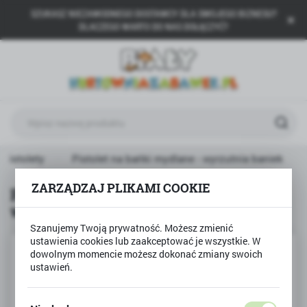
SZUKASZ NIEZAWODNEGO DOSTAWCY DLA SWOJEGO BIZNESU?
USTAWIENIA REGIONALNE
DLACZEGO WARTO DO NAS DOŁĄCZYĆ?
Lokalizacja
Polska
Język
polski
Waluta
 pistolety
Pistolet na bańki mydlane - wyrzutnia baniek
Polski złoty (PLN)
ZARZĄDZAJ PLIKAMI COOKIE
Pistolet na bańki mydlane -
wyrzutnia baniek
ZAPISZ
Szanujemy Twoją prywatność. Możesz zmienić
ustawienia cookies lub zaakceptować je wszystkie. W
dowolnym momencie możesz dokonać zmiany swoich
ustawień.