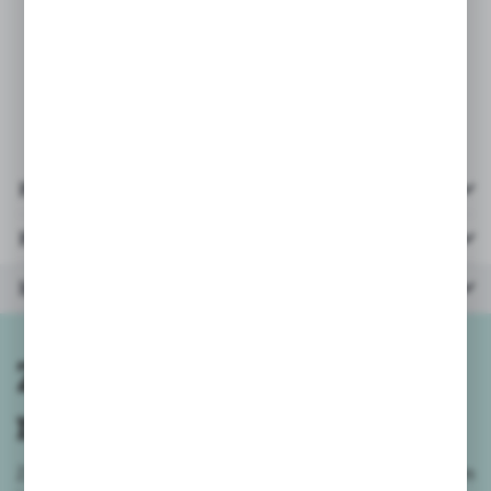
załączone
* wiek: 3+
Pliki do pobrania
Parametry
Inne z kategorii
Zapisz się do
newslettera
Zapisz się do newslettera na naszym sklepie internetowym