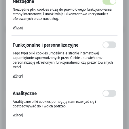
Niezbędne
Niezbędne pliki cookies służą do prawidłowego funkcjonowania
strony internetowej i umożliwiają Ci komfortowe korzystanie z
oferowanych przez nas usług.
Pliki cookies odpowiadają na podejmowane przez Ciebie działania
Więcej
w celu m.in. dostosowania Twoich ustawień preferencji
prywatności, logowania czy wypełniania formularzy. Dzięki plikom
cookies strona, z której korzystasz, może działać bez zakłóceń.
Funkcjonalne i personalizacyjne
Tego typu pliki cookies umożliwiają stronie internetowej
zapamiętanie wprowadzonych przez Ciebie ustawień oraz
personalizację określonych funkcjonalności czy prezentowanych
treści.
Dzięki tym plikom cookies możemy zapewnić Ci większy komfort
Więcej
korzystania z funkcjonalności naszej strony poprzez dopasowanie
jej do Twoich indywidualnych preferencji. Wyrażenie zgody na
funkcjonalne i personalizacyjne pliki cookies gwarantuje
dostępność większej ilości funkcji na stronie.
Analityczne
Analityczne pliki cookies pomagają nam rozwijać się i
dostosowywać do Twoich potrzeb.
Cookies analityczne pozwalają na uzyskanie informacji w zakresie
Kod produktu:
Y-5391
Więcej
wykorzystywania witryny internetowej, miejsca oraz częstotliwości,
z jaką odwiedzane są nasze serwisy www. Dane pozwalają nam na
Kod EAN:
5901924058113
ocenę naszych serwisów internetowych pod względem ich