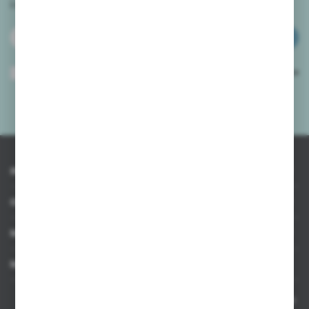
i
otrzymuj informacje o nowościach i promocjach.
ZAPISZ SIĘ
Wyrażam zgodę na otrzymywanie drogą elektroniczną na wskazany przeze
mnie adres e-mail informacji dotyczących usług świadczonych przez
Administratora. Zgoda może zostać cofnięta w każdym czasie.
Polityka
prywatności
*
INFORMACJE
OBSŁUGA KLIENTA
MOJE KONTO
MASZ PYTANIE
Kontakt telefoniczny 8:00-17:00 w dni robocze oraz 8:00-14:00